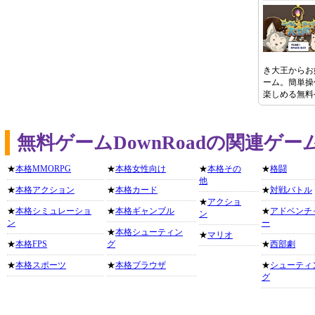
き大王からお
ーム。簡単操
楽しめる無料
無料ゲームDownRoadの関連ゲ
★
本格MMORPG
★
本格女性向け
★
本格その
★
格闘
他
★
本格アクション
★
本格カード
★
対戦バトル
★
アクショ
★
本格シミュレーショ
★
本格ギャンブル
★
アドベンチ
ン
ン
ー
★
本格シューティン
★
マリオ
★
本格FPS
グ
★
西部劇
★
本格スポーツ
★
本格ブラウザ
★
シューティ
グ