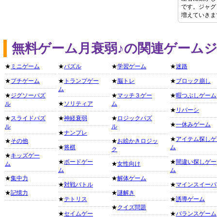
です。ジャグ
増えていきま
無料ゲーム月衰弱♪の関連ゲーム
★
ミニゲーム
★
パズル
★
学習ゲーム
★
迷路
★
プチゲーム
★
トランプゲー
★
脳トレ
★
ブロック崩し
ム
★
ジグソーパズ
★
マッチ３ゲー
★
暇つぶしゲーム
ル
★
ソリティア
ム
★
リバーシ
★
スライドパズ
★
神経衰弱
★
ロジックパズ
★
一休みゲーム
ル
ル
★
ナンプレ
★
アイテム探しゲ
★
その他
★
お絵かきロジッ
★
将棋
ム
ク
★
キッズゲー
★
ボードゲー
★
間違い探しゲー
ム
★
女性向け
ム
ム
★
集中力
★
解体ゲーム
★
対戦バトル
★
マインスイーパ
★
記憶力
★
謎解き
★
テトリス
★
誘導ゲーム
★
クイズ問題
★
セイムゲー
★
バランスゲーム