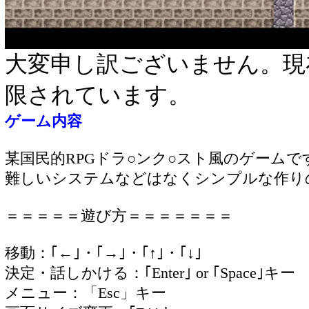
大変申し訳ございません。現
限されています。
ゲーム内容
某国民的RPGドラ○ンク○スト風のゲームで
難しいシステムなどはなくシンプルな作り
＝＝＝＝＝遊び方＝＝＝＝＝＝＝
移動：｢←｣・｢→｣・｢↑｣・｢↓｣
決定・話しかける：｢Enter｣ or ｢Space｣キー
メニュー：「Esc」キー