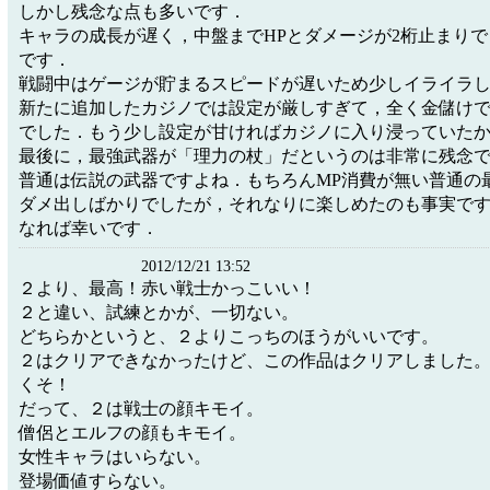
しかし残念な点も多いです．
キャラの成長が遅く，中盤までHPとダメージが2桁止まり
です．
戦闘中はゲージが貯まるスピードが遅いため少しイライラ
新たに追加したカジノでは設定が厳しすぎて，全く金儲け
でした．もう少し設定が甘ければカジノに入り浸っていた
最後に，最強武器が「理力の杖」だというのは非常に残念
普通は伝説の武器ですよね．もちろんMP消費が無い普通の
ダメ出しばかりでしたが，それなりに楽しめたのも事実で
なれば幸いです．
2012/12/21 13:52
２より、最高！赤い戦士かっこいい！
２と違い、試練とかが、一切ない。
どちらかというと、２よりこっちのほうがいいです。
２はクリアできなかったけど、この作品はクリアしました
くそ！
だって、２は戦士の顔キモイ。
僧侶とエルフの顔もキモイ。
女性キャラはいらない。
登場価値すらない。