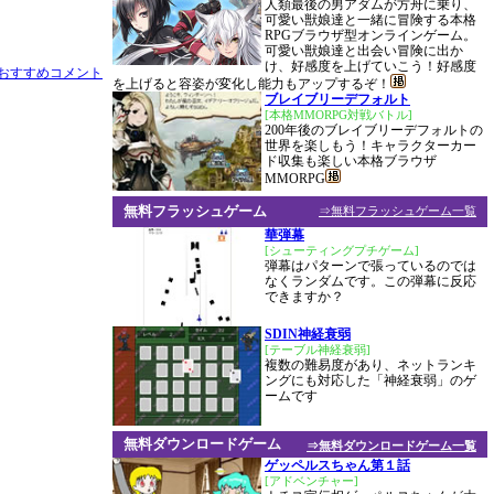
人類最後の男アダムが方舟に乗り、
可愛い獣娘達と一緒に冒険する本格
RPGブラウザ型オンラインゲーム。
可愛い獣娘達と出会い冒険に出か
け、好感度を上げていこう！好感度
を上げると容姿が変化し能力もアップするぞ！
ブレイブリーデフォルト
[本格MMORPG対戦バトル]
200年後のブレイブリーデフォルトの
世界を楽しもう！キャラクターカー
ド収集も楽しい本格ブラウザ
MMORPG
無料フラッシュゲーム
⇒無料フラッシュゲーム一覧
華弾幕
[シューティングプチゲーム]
弾幕はパターンで張っているのでは
なくランダムです。この弾幕に反応
できますか？
SDIN神経衰弱
[テーブル神経衰弱]
複数の難易度があり、ネットランキ
ングにも対応した「神経衰弱」のゲ
ームです
無料ダウンロードゲーム
⇒無料ダウンロードゲーム一覧
ゲッペルスちゃん第１話
[アドベンチャー]