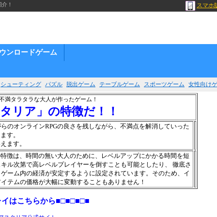
紹介！
スマホ
ウンロードゲーム
シューティング
パズル
脱出ゲーム
テーブルゲーム
スポーツゲーム
女性向け
に不満タラタラな大人が作ったゲーム！
タリア」の特徴だ！！
らのオンラインRPGの良さを残しながら、不満点を解消していった
ります。
いえます。
の特徴は、時間の無い大人のために、レベルアップにかかる時間を短
キル次第で高レベルプレイヤーを倒すことも可能としたり、 徹底さ
、ゲーム内の経済が安定するように設定されています。そのため、イ
アイテムの価格が大幅に変動することもありません！
レイはこちらから■□■□■□■