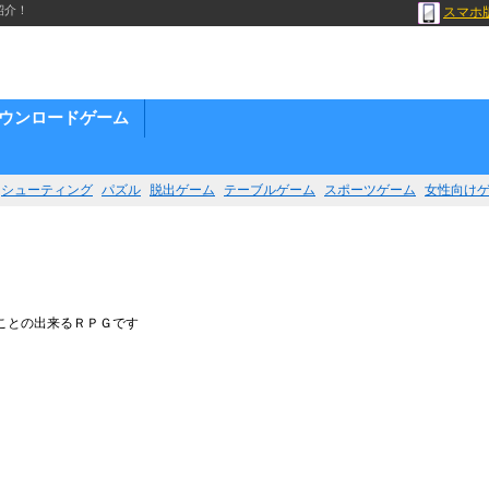
紹介！
スマホ
ウンロードゲーム
シューティング
パズル
脱出ゲーム
テーブルゲーム
スポーツゲーム
女性向け
ことの出来るＲＰＧです