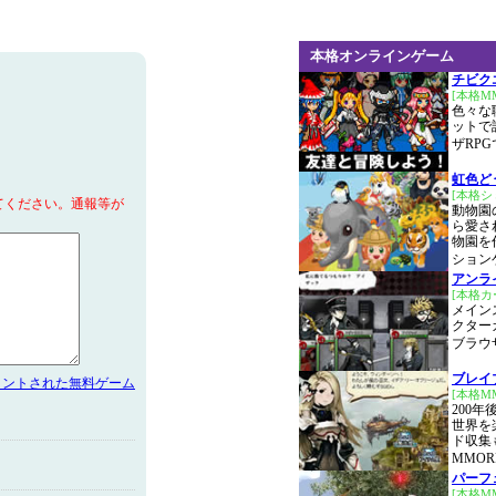
本格オンラインゲーム
チビク
[本格M
色々な
ットで
ザRPG
虹色ど
[本格
てください。通報等が
動物園
ら愛さ
物園を
ション
アンラ
[本格カ
メイン
クター
ブラウ
ブレイ
メントされた無料ゲーム
[本格M
200
世界を
ド収集
MMOR
パーフ
[本格M