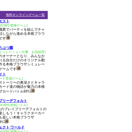
無料オンラインゲーム一覧
エスト
MORPG冒険ゲーム]
職業でパーティを組んでチャ
話しながら進める本格ブラウ
です
うぶつ園
シミュレーション仕事、お店経営]
のオーナーとなり、みんなか
れる自分だけのオリジナル動
作る本格ブラウザシミュレー
ゲームです
イト
ード育成ゲーム]
ストーリーの奥深さとキャラ
カード達の物語が魅力の本格
ザカードバトルRPG
ブリーデフォルト
MORPG対戦バトル]
年後のブレイブリーデフォルトの
楽しもう！キャラクターカー
も楽しい本格ブラウザ
PG
ェクト ワールド
MORPG冒険ゲーム]