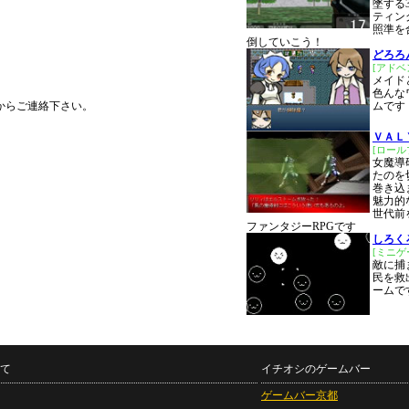
墜する
ティン
照準を
倒していこう！
どろろ
[アドベ
メイド
色んな
からご連絡下さい。
ムです
ＶＡＬ
[ロー
女魔導
たのを
巻き込
魅力的
世代前
ファンタジーRPGです
しろく
[ミニゲ
敵に捕
民を救
ームで
て
イチオシのゲームバー
ゲームバー京都