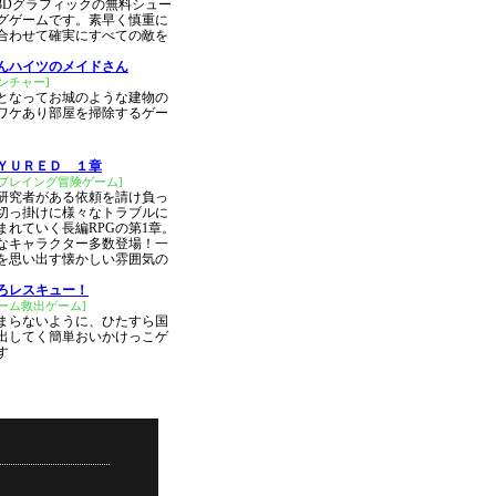
3Dグラフィックの無料シュー
グゲームです。素早く慎重に
合わせて確実にすべての敵を
んハイツのメイドさん
ンチャー]
となってお城のような建物の
ワケあり部屋を掃除するゲー
ＹＵＲＥＤ １章
ルプレイング冒険ゲーム]
研究者がある依頼を請け負っ
切っ掛けに様々なトラブルに
まれていく長編RPGの第1章。
なキャラクター多数登場！一
を思い出す懐かしい雰囲気の
ろレスキュー！
ーム救出ゲーム]
まらないように、ひたすら国
出してく簡単おいかけっこゲ
す