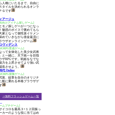
ら人種にいたるまで、自由に
スタイルを決められるオンラ
ＰＧです
ィアージュ
女性向けアイテム探しゲーム]
とモノ探しゲーが一つになっ
！魅惑のボイスで褒めてもら
大家となって個性派イケメン
深めていきながら借金返済に
ラウザオンラインゲーム
ロヴィデンス
MORPG育成ゲーム]
なって女体化した美少女武将
」と一緒に、天下統一を目指
ウザRPGです。戦姫をなでな
能力を上昇させてより強い武
成長させよう。
代 Online
MORPG冒険ゲーム]
武装、紋章を自分のオリジナ
た船に乗れる本格ブラウザゲ
す
⇒無料フラッシュゲーム一覧
ト
ームプチゲーム]
サイコロを最高３×１２回振っ
ーカーのような役に当てはめ