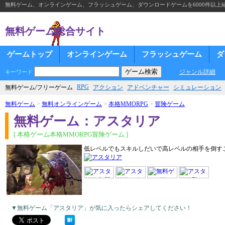
無料ゲーム、オンラインゲーム、フラッシュゲーム、ダウンロードゲームを6000件以上
無料ゲーム総合サイト
ゲームトップ
オンラインゲーム
フラッシュゲーム
ダ
ジャンル詳細
キーワード
RPG
無料ゲーム/フリーゲーム
アクション
アドベンチャー
シミュレーション
無料ゲーム
>
無料オンラインゲーム
>
本格MMORPG
>
冒険ゲーム
無料ゲーム：アスタリア
[ 本格ゲーム本格MMORPG冒険ゲーム ]
低レベルでもスキルしだいで高レベルの相手を倒す
▼無料ゲーム「アスタリア」が気に入ったらシェアしてください！