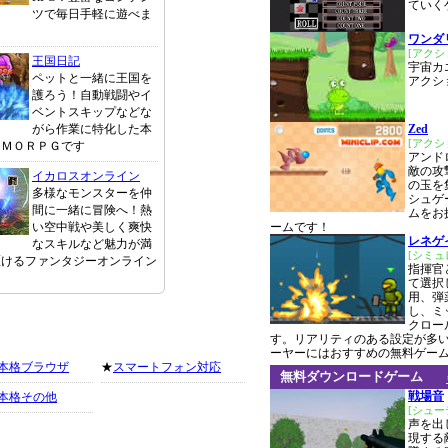
てい
ツで毎日手軽に遊べま
ワンダ
[アクシ
王国日記
宇宙カ
ペットと一緒に王国を
アクシ
護ろう！自動戦闘やイ
ベントスキップなどな
がら作業に特化した本
Zed
[アク
ＭＭＯＲＰＧです
アンド
敵の攻
イカロスオンライン
の玉を
多様なモンスターを仲
シュゲ
間に一緒に冒険へ！熱
ムをお
い空中戦や美しく爽快
ームです！
レネゲイズ
なスキルなど魅力が満
[シミ
駆けるファンタジーオンライン
指揮官
て選択
用、弾
し、ミ
クロー
す。リアリティのある設定が多
ーヤーにはおすすめの無料ゲー
本格ブラウザ
★
スマートフォン対応
無料ダウンロードゲーム
戦場音
本格その他
[シュー
声を出
現する