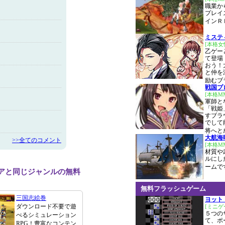
職業か
プレイ
インＲ
ミステ
[本格
乙ゲー
て登場
おう！
と仲を
励むブ
戦国プ
[本格M
軍師と
「戦姫
すブラ
でして
将へと
大航海時
>>全てのコメント
[本格M
材質や
ルにし
ームで
アと同じジャンルの無料
無料フラッシュゲーム
三国志絵巻
ヨッ
ダウンロード不要で遊
[ミニゲ
５つの
べるシミュレーション
て、ポ
RPG！豊富なコンテン