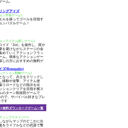
くゲーム。
リングアイズ
ョン宇宙ゲーム]
エルを操ってゴールを目指す
ョンパズルゲーム！
ションアイテム探しゲーム]
ロイド「Zed」を操作し、罠や
撃を避けながらステージの金
集めていくアクションフラッ
ーム。簡単なアクションゲー
探しの方におすすめの無料ゲ
(Renegades)
ュレーション戦略ゲーム]
となって、兵士をクリックし
し移動や攻撃、アイテム使
薬リロードなどの指示を出
ッションクリアを目指す横ス
ルのターン制攻防ゲームで
いので、サバイバル好きなプレ
ムです
⇒無料ダウンロードゲーム一覧
ティングスナイパー]
しながらマップのどこかに出
敵をライフルなどの武器で撃