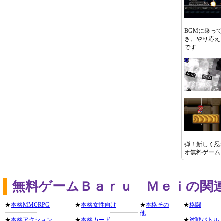
BGMに乗っ
き、やり応え
です
弾！新しく忍
オ無料ゲーム
無料ゲームＢａｒｕ Ｍｅｉの関
★
本格MMORPG
★
本格女性向け
★
本格その
★
格闘
他
★
本格アクション
★
本格カード
★
対戦バトル