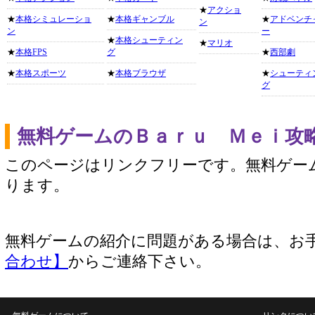
★
アクショ
★
本格シミュレーショ
★
本格ギャンブル
★
アドベンチ
ン
ン
ー
★
本格シューティン
★
マリオ
★
本格FPS
グ
★
西部劇
★
本格スポーツ
★
本格ブラウザ
★
シューティ
グ
無料ゲームのＢａｒｕ Ｍｅｉ攻
このページはリンクフリーです。無料ゲー
ります。
無料ゲームの紹介に問題がある場合は、お
合わせ】
からご連絡下さい。