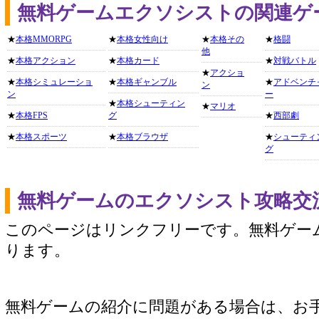
無料ゲームエクソシストの関連ゲ
★
本格MMORPG
★
本格女性向け
★
本格その
★
格闘
他
★
本格アクション
★
本格カード
★
対戦バトル
★
アクショ
★
本格シミュレーショ
★
本格ギャンブル
★
アドベンチ
ン
ン
ー
★
本格シューティン
★
マリオ
★
本格FPS
グ
★
西部劇
★
本格スポーツ
★
本格ブラウザ
★
シューティ
グ
無料ゲームのエクソシスト攻略交
このページはリンクフリーです。無料ゲー
ります。
無料ゲームの紹介に問題がある場合は、お