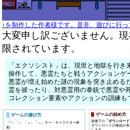
↑を制作した作者様です。是非、遊びに行っ
大変申し訳ございません。現
限されています。
「エクソシスト」は、現世と地獄を行き
操作して、悪霊たちと戦うアクションゲ
悪霊が増え始めた謎の現象を突き止める
霊を祓ったり、対悪霊用の拳銃で悪霊や
コレクション要素やアクションの訓練も
ゲームの始め方
ゲームの遊び方
画像下の
「ダウンロード
「↑」「↓」「←」「→」キー：キャラクター移
ダウンロードの確認が表
動
します。