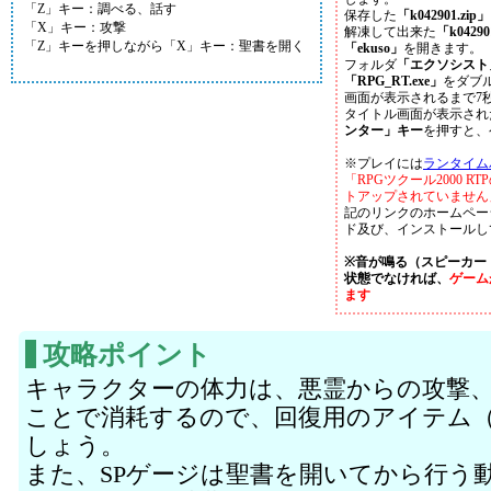
「Z」キー：調べる、話す
保存した
「k042901.zip」
「X」キー：攻撃
解凍して出来た
「k0429
「Z」キーを押しながら「X」キー：聖書を開く
「ekuso」
を開きます。
フォルダ
「エクソシスト
「RPG_RT.exe」
をダブ
画面が表示されるまで7
タイトル画面が表示され
ンター」キー
を押すと、
※プレイには
ランタイム
「RPGツクール2000 
トアップされていません
記のリンクのホームペー
ド及び、インストールし
※音が鳴る（スピーカー
状態でなければ、
ゲーム
ます
攻略ポイント
キャラクターの体力は、悪霊からの攻撃
ことで消耗するので、回復用のアイテム
しょう。
また、SPゲージは聖書を開いてから行う