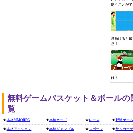
使うことがで
度負けると最
意！
け！
無料ゲームバスケット＆ボールの
覧
★
本格MMORPG
★
本格カード
★
レース
★
野球ゲー
★
本格アクション
★
本格ギャンブル
★
スポーツ
★
サッカー