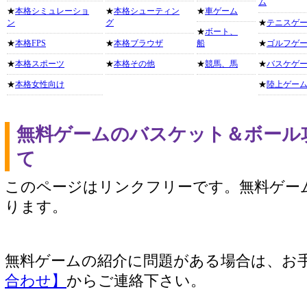
ム
★
本格シミュレーショ
★
本格シューティン
★
車ゲーム
ン
グ
★
テニスゲ
★
ボート、
★
本格FPS
★
本格ブラウザ
船
★
ゴルフゲ
★
本格スポーツ
★
本格その他
★
競馬、馬
★
バスケゲ
★
本格女性向け
★
陸上ゲー
無料ゲームのバスケット＆ボール
て
このページはリンクフリーです。無料ゲー
ります。
無料ゲームの紹介に問題がある場合は、お
合わせ】
からご連絡下さい。