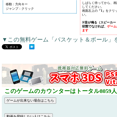
しばらく待ってから、画
移動：方向キー
してください。
ジャンプ：クリック
画面左上の
「1」
をクリ
い。
※音が鳴る（スピーカー
状態でなければ、
ゲーム
ます
▼この無料ゲーム「バスケット＆ボール」
このゲームのカウンターはトータル8059