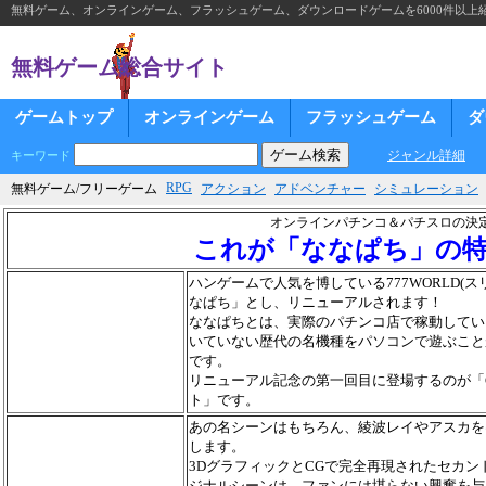
無料ゲーム、オンラインゲーム、フラッシュゲーム、ダウンロードゲームを6000件以上
無料ゲーム総合サイト
ゲームトップ
オンラインゲーム
フラッシュゲーム
ダ
ジャンル詳細
キーワード
RPG
無料ゲーム/フリーゲーム
アクション
アドベンチャー
シミュレーション
オンラインパチンコ＆パチスロの決
これが「ななぱち」の
ハンゲームで人気を博している777WORLD(
なぱち」とし、リニューアルされます！
ななぱちとは、実際のパチンコ店で稼動してい
いていない歴代の名機種をパソコンで遊ぶこと
です。
リニューアル記念の第一回目に登場するのが「
ト」です。
あの名シーンはもちろん、綾波レイやアスカを
します。
3DグラフィックとCGで完全再現されたセカ
ジナルシーンは、ファンには堪らない興奮を与