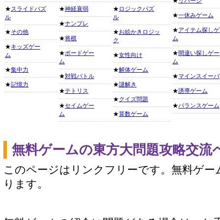
★
リバーシ
★
スライドパズ
★
神経衰弱
★
ロジックパズ
★
一休みゲーム
ル
ル
★
ナンプレ
★
アイテム探しゲ
★
その他
★
お絵かきロジッ
★
将棋
ム
ク
★
キッズゲー
★
ボードゲー
★
間違い探しゲー
ム
★
女性向け
ム
ム
★
集中力
★
解体ゲーム
★
対戦バトル
★
マインスイーパ
★
記憶力
★
謎解き
★
テトリス
★
誘導ゲーム
★
クイズ問題
★
セイムゲー
★
バランスゲーム
ム
★
算数ゲーム
無料ゲームの東方大問題攻略交流
このページはリンクフリーです。無料ゲー
ります。