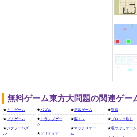
無料ゲーム東方大問題の関連ゲー
★
ミニゲーム
★
パズル
★
学習ゲーム
★
迷路
★
プチゲーム
★
トランプゲー
★
脳トレ
★
ブロック崩し
ム
★
ジグソーパズ
★
マッチ３ゲー
★
暇つぶしゲーム
ル
★
ソリティア
ム