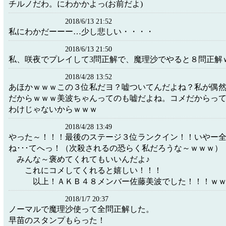
チルノだわ。にわかかよっ(お前だよ)
2018/6/13 21:52
私にわかだーーー…少し悲しい・・・・
2018/6/13 21:50
私、咲夜でプレイして3問正解で、魔理沙でやると８問正解
2018/4/28 13:52
あほかｗｗｗこの３位私だヨ？嘘ついてんだよね？私が偶
だからｗｗｗ美波ちゃんってのも嘘だよね。コメだからっ
わけじゃないからｗｗｗ
2018/4/28 13:49
やった～！！！最後のステージ３位ランクイン！！いやー
ね･･･てへっ！（次殺されるの恐らく私だろう
みんな～褒めてくれてもいい
これにコメしてくれると嬉し
以上！ＡＫＢ４８メンバー佐藤美波でした！！！ｗｗ
2018/1/7 20:37
ノーマルで魔理沙使って全問正解した。
早苗のスタンプもらった！