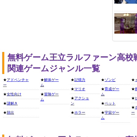
無料ゲーム王立ラルファーン高校
関連ゲームジャンル一覧
★
アドベンチャ
★
解体ゲー
★
記憶力
★
ゾンビ
★
ー
ム
★
マリオ
★
育成ゲー
★
★
女性向け
★
冒険ゲー
ム
★
アクショ
★
ム
★
謎解き
ン
★
ペット
★
★
脱出
★
ホラー
★
宇宙ゲー
ー
ム