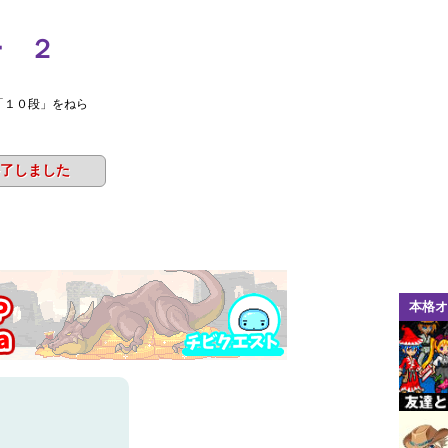
ー ２
「１０段」をねら
了しました
本格オ