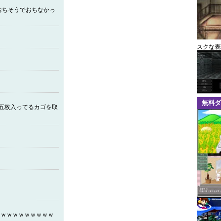
おちそうでおちなかっ
スクな表
無料ダ
が五枚入ってるカゴを取
ｗｗｗｗｗｗｗｗｗｗ