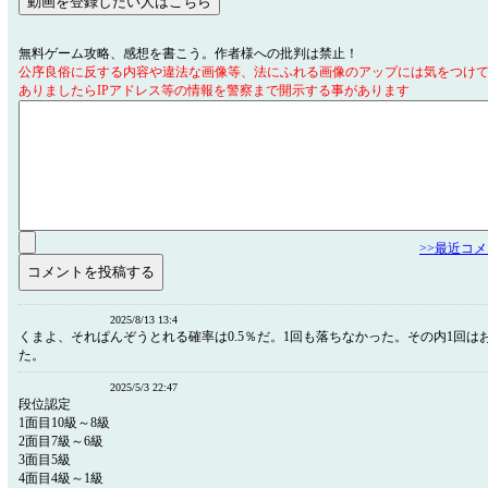
無料ゲーム攻略、感想を書こう。作者様への批判は禁止！
公序良俗に反する内容や違法な画像等、法にふれる画像のアップには気をつけ
ありましたらIPアドレス等の情報を警察まで開示する事があります
>>最近コ
2025/8/13 13:4
くまよ、それぱんぞうとれる確率は0.5％だ。1回も落ちなかった。その内1回は
た。
2025/5/3 22:47
段位認定
1面目10級～8級
2面目7級～6級
3面目5級
4面目4級～1級