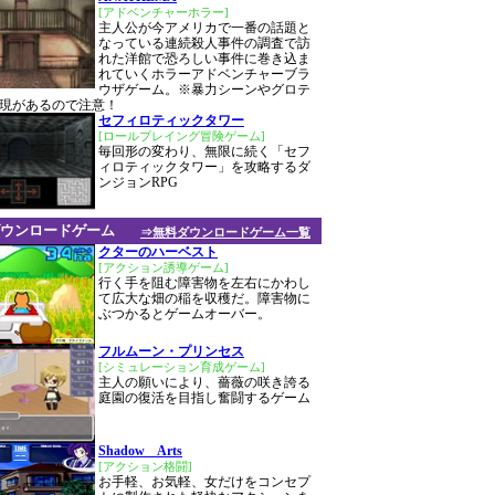
[アドベンチャーホラー]
主人公が今アメリカで一番の話題と
なっている連続殺人事件の調査で訪
れた洋館で恐ろしい事件に巻き込ま
れていくホラーアドベンチャーブラ
ウザゲーム。※暴力シーンやグロテ
現があるので注意！
セフィロティックタワー
[ロールプレイング冒険ゲーム]
毎回形の変わり、無限に続く「セフ
ィロティックタワー」を攻略するダ
ンジョンRPG
ウンロードゲーム
⇒無料ダウンロードゲーム一覧
クターのハーベスト
[アクション誘導ゲーム]
行く手を阻む障害物を左右にかわし
て広大な畑の稲を収穫だ。障害物に
ぶつかるとゲームオーバー。
フルムーン・プリンセス
[シミュレーション育成ゲーム]
主人の願いにより、薔薇の咲き誇る
庭園の復活を目指し奮闘するゲーム
Shadow Arts
[アクション格闘]
お手軽、お気軽、女だけをコンセプ