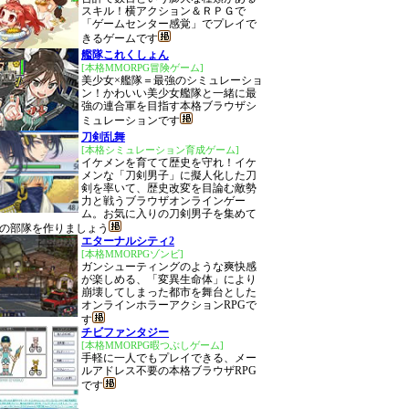
スキル！横アクション＆ＲＰＧで
「ゲームセンター感覚」でプレイで
きるゲームです
艦隊これくしょん
[本格MMORPG冒険ゲーム]
美少女×艦隊＝最強のシミュレーショ
ン！かわいい美少女艦隊と一緒に最
強の連合軍を目指す本格ブラウザシ
ミュレーションです
刀剣乱舞
[本格シミュレーション育成ゲーム]
イケメンを育てて歴史を守れ！イケ
メンな「刀剣男子」に擬人化した刀
剣を率いて、歴史改変を目論む敵勢
力と戦うブラウザオンラインゲー
ム。お気に入りの刀剣男子を集めて
の部隊を作りましょう
エターナルシティ2
[本格MMORPGゾンビ]
ガンシューティングのような爽快感
が楽しめる、「変異生命体」により
崩壊してしまった都市を舞台とした
オンラインホラーアクションRPGで
す
チビファンタジー
[本格MMORPG暇つぶしゲーム]
手軽に一人でもプレイできる、メー
ルアドレス不要の本格ブラウザRPG
です