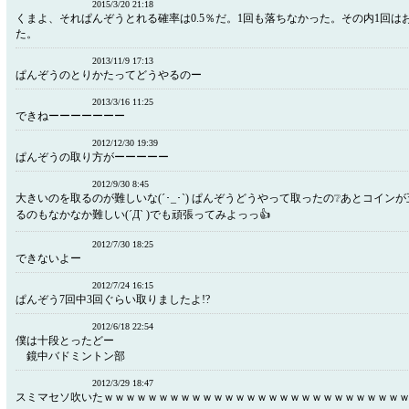
2015/3/20 21:18
くまよ、それぱんぞうとれる確率は0.5％だ。1回も落ちなかった。その内1回は
た。
2013/11/9 17:13
ぱんぞうのとりかたってどうやるのー
2013/3/16 11:25
できねーーーーーーー
2012/12/30 19:39
ぱんぞうの取り方がーーーーー
2012/9/30 8:45
大きいのを取るのが難しいな(´･_･`) ぱんぞうどうやって取ったの❔あとコイン
るのもなかなか難しい(´Д` )でも頑張ってみよっっ👍
2012/7/30 18:25
できないよー
2012/7/24 16:15
ぱんぞう7回中3回ぐらい取りましたよ!?
2012/6/18 22:54
僕は十段とったどー
鏡中バドミントン部
2012/3/29 18:47
スミマセソ吹いたｗｗｗｗｗｗｗｗｗｗｗｗｗｗｗｗｗｗｗｗｗｗｗｗｗｗｗ