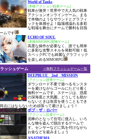
World of Tanks
[本格アクション戦車ゲーム]
戦車が激突！世界中で大人気の戦車
アクションオンラインゲーム。まる
で本物のようなサウンドとグラフィ
ックを体感せよ！臨場感溢れる多彩
な戦場を舞台にチームで勝利を目指
ームです
ECHO OF SOUL
[本格MMORPG冒険ゲーム]
高度な操作が必要なく、誰でも簡単
に多彩な攻撃スキルを発動可能！低
スペックPCでも綺麗なグラフィック
を楽しめるMMORPG
ラッシュゲーム
⇒無料フラッシュゲーム一覧
DEEPBLUE 2nd MISSION
[アクション誘導ゲーム]
ダウンロード不要で遊べるモンスタ
ーを避けながらゴールにたどり着く
無料ゲームです。ステージは、惑星
の深海底と大気圏。どうしても助か
らないときは魚雷を使うこともでき
得点にはならないため頑張って避けましょう！
ボブ・ザ・ロバー
[アクション忍者ゲーム]
泥棒のとなって住宅に侵入し、いろ
んな物を盗んで脱出するゲームで
す。センサーなどに気を付けながら
お金などを盗みましょう
ANATHEMA