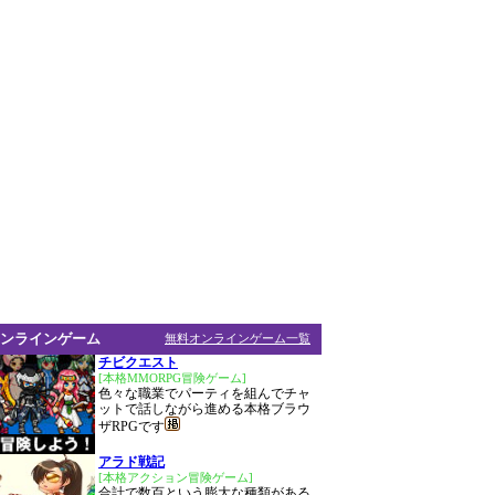
ンラインゲーム
無料オンラインゲーム一覧
チビクエスト
[本格MMORPG冒険ゲーム]
色々な職業でパーティを組んでチャ
ットで話しながら進める本格ブラウ
ザRPGです
アラド戦記
[本格アクション冒険ゲーム]
合計で数百という膨大な種類がある