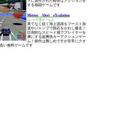
トに製作された軽快なアクションを
する格闘ゲームです
Meteor Alert eXcalation
[レース車ゲーム]
果てなく続く海上道路をブースト加
速やジャンプで隕石をかわし爆走！
圧倒的なスピード感でプレイヤーを
虜にする超爽快カーアクションゲー
ム！操作は難しめですが非常にクオ
高い無料ゲームです