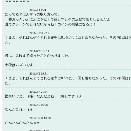
ｗｗｗｗｗｗｗ
2012/3/4 16:1
知ってる？ぱんぞうの取り方って、
一番おっきいぷにぷにを近くで落とすとその反動で落とせるんだよ！
直でクレーンでとれないからね！コインの無駄になるよ！
2011/10/10 22:7
くまよ、それぱんぞうとれる確率は0.5％だ。1回も落ちなかった。その内1回は
た。
2011/8/27 10:14
僕は、九段まで取ったことがありました。
十段はムズいです。
2011/8/2 19:51
くまよ、それぱんぞうとれる確率は0.5％だ。1回も落ちなかった。その内1回は
た。
2011/2/7 21:54
面白いけど、（略）なんだよねー（略しすぎ（ぇ
2011/2/5 16:38
なんだこれー（ぇ
2010/12/30 13:20
かんたんかんたんｗｗ