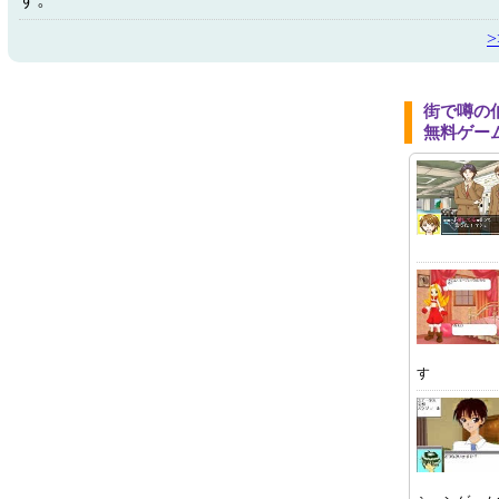
街で噂の
無料ゲー
す