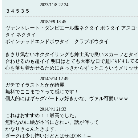
2023/11/8 22:24
３４５３５
2018/9/9 18:45
ヴァントレート・ダンピエール蝶ネクタイ ボウタイ アスコ
タイ ネクタイ
ポインテッドエンドボウタイ クラブボウタイ
きさり気ないネクタイリングも紳士風で良いスカーフとタ
合わせるのも超イイ 明日はとても大事な日で超ﾄﾞｷﾄﾞｷして
心を落ち着かせるためにさっきからずっとこういうメリッ
2014/5/14 12:49
ガチでイラストとかが綺麗
無料でここまで？って感じです！
個人的にはギャグパートが好きかな、ヴァル可愛いｗｗ
2014/4/1 21:33
これはおすすめ！！最高でした。
無料なのに絵が本当にきれい、話が伴って
かなりきゅんときます。。。
ダークは少し怖いけどとばせばOK！←