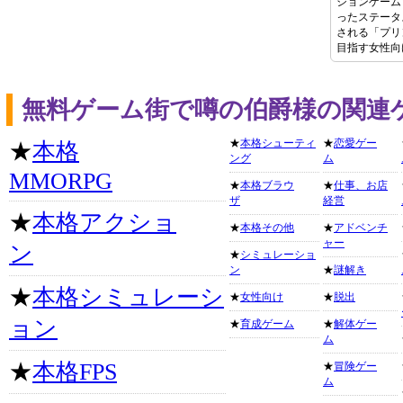
ションゲーム
ったステータ
される「プリ
目指す女性向
無料ゲーム街で噂の伯爵様の関連
★
本格シューティ
★
恋愛ゲー
★
本格
ング
ム
MMORPG
★
本格ブラウ
★
仕事、お店
ザ
経営
★
本格アクショ
★
本格その他
★
アドベンチ
ャー
ン
★
シミュレーショ
ン
★
謎解き
★
本格シミュレーシ
★
女性向け
★
脱出
ョン
★
育成ゲーム
★
解体ゲー
ム
★
本格FPS
★
冒険ゲー
ム