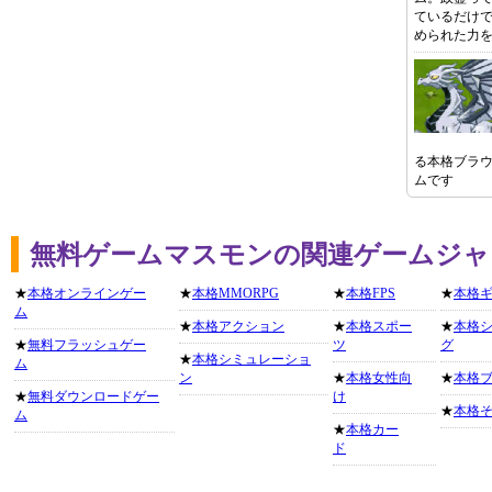
ているだけ
められた力
る本格ブラ
ムです
無料ゲームマスモンの関連ゲームジャ
★
本格オンラインゲー
★
本格MMORPG
★
本格FPS
★
本格
ム
★
本格アクション
★
本格スポー
★
本格
★
無料フラッシュゲー
ツ
グ
★
本格シミュレーショ
ム
ン
★
本格女性向
★
本格
★
無料ダウンロードゲー
け
★
本格
ム
★
本格カー
ド