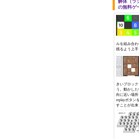
解体（ラ
の無料ゲ
ルを組み合わ
残るよう上手
きいブロックを
う。動かした
向に近い場所
replayボ
すことが出来