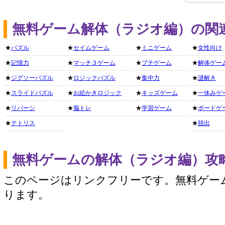
無料ゲーム解体（ラジオ編）の関
★
パズル
★
セイムゲーム
★
ミニゲーム
★
女性向け
★
記憶力
★
マッチ３ゲーム
★
プチゲーム
★
解体ゲー
★
ジグソーパズル
★
ロジックパズル
★
集中力
★
謎解き
★
スライドパズル
★
お絵かきロジック
★
キッズゲーム
★
一休みゲ
★
リバーシ
★
脳トレ
★
学習ゲーム
★
ボードゲ
★
テトリス
★
脱出
無料ゲームの解体（ラジオ編）攻
このページはリンクフリーです。無料ゲー
ります。