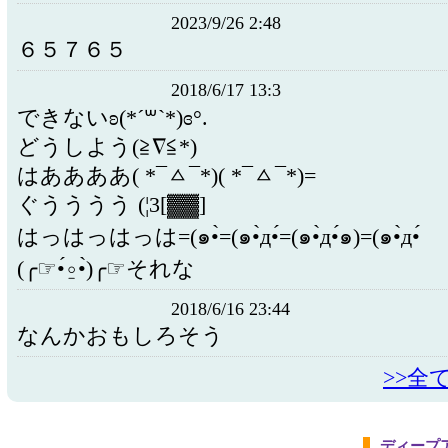
2023/9/26 2:48
６５７６５
2018/6/17 13:3
できないʚ(*´꒳`*)ɞ°.
どうしよう(≧∇≦*)
はああああ( *¯ㅿ¯*)( *¯ㅿ¯*)=
ぐうううう (¦3[▓▓]
はっはっはっは=(๑•̀=(๑•̀д•́=(๑•̀д•́๑)=(๑•̀д•́
(╭☞•́⍛•̀)╭☞それな
2018/6/16 23:44
なんかおもしろそう
>>全
ディープ