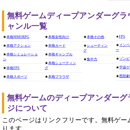
無料ゲームディープアンダーグラ
ャンル一覧
★
FPS
★
本格MMORPG
★
本格女性向け
★
本格その他
★
インベ
★
本格アクション
★
本格カード
★
シューティン
ー
グ
★
本格シミュレーショ
★
本格ギャンブル
★
ゾンビ
ン
★
集中力
★
本格シューティン
★
宇宙ゲ
★
本格FPS
グ
★
西部劇
★
本格スポーツ
★
本格ブラウザ
無料ゲームのディープアンダーグ
ジについて
このページはリンクフリーです。無料ゲー
ります。