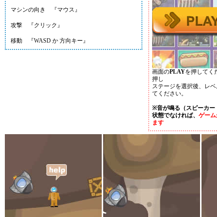
マシンの向き 『マウス』
攻撃 『クリック』
移動 『WASD か 方向キー』
画面の
PLAY
を押してく
押し
ステージを選択後、レベ
てください。
※音が鳴る（スピーカー
状態でなければ、
ゲーム
ます