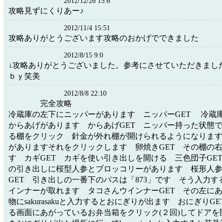
2012/12/26 15:6
攻略見ずにくりあー♪
2012/11/4 15:51
攻略ありがとうございます攻略のおかげでできました
2012/8/15 9:0
↓攻略ありがとうございました。参考にさせていただきまし
ｂｙ笑美
2012/8/8 22:10
完全攻略
冷蔵庫の左下にニッパーがあります ニッパーGET 冷蔵庫
からあげがあります からあげGET ニッパー持った状態
る棚をクリック 針金が外れ棚が開けられるようになりま
がありますそれをクリックします 卵焼きGET その棚の
す カギGET カギを使い引き出しを開ける 三色団子GE
の引き出しに桜型人参とブロッコリーがあります 桜形人
GET 引き出しの一番下のパスは「873」です そう入力
インナーが取れます タコさんウインナーGET その左にある
物にsakurasakuと入力するとおにぎりが出ます おにぎりG
る画面にあがっているお弁当箱をクリック(２回)してドアを