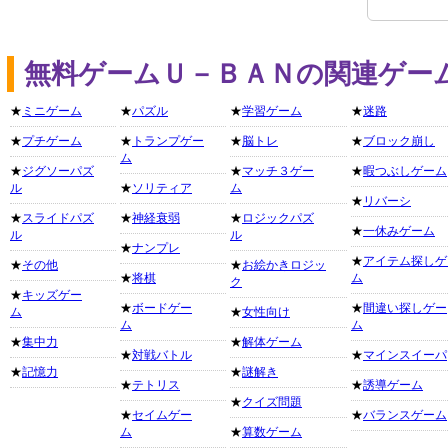
無料ゲームＵ－ＢＡＮの関連ゲー
★
ミニゲーム
★
パズル
★
学習ゲーム
★
迷路
★
プチゲーム
★
トランプゲー
★
脳トレ
★
ブロック崩し
ム
★
ジグソーパズ
★
マッチ３ゲー
★
暇つぶしゲーム
ル
★
ソリティア
ム
★
リバーシ
★
スライドパズ
★
神経衰弱
★
ロジックパズ
★
一休みゲーム
ル
ル
★
ナンプレ
★
アイテム探しゲ
★
その他
★
お絵かきロジッ
★
将棋
ム
ク
★
キッズゲー
★
ボードゲー
★
間違い探しゲー
ム
★
女性向け
ム
ム
★
集中力
★
解体ゲーム
★
対戦バトル
★
マインスイーパ
★
記憶力
★
謎解き
★
テトリス
★
誘導ゲーム
★
クイズ問題
★
セイムゲー
★
バランスゲーム
ム
★
算数ゲーム