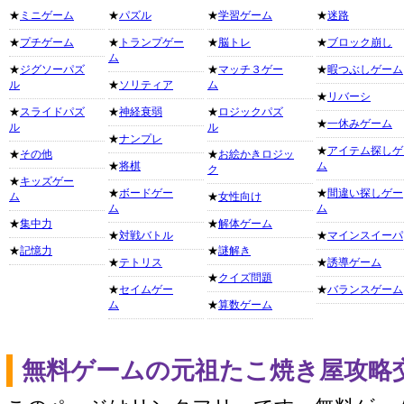
★
ミニゲーム
★
パズル
★
学習ゲーム
★
迷路
★
プチゲーム
★
トランプゲー
★
脳トレ
★
ブロック崩し
ム
★
ジグソーパズ
★
マッチ３ゲー
★
暇つぶしゲーム
ル
★
ソリティア
ム
★
リバーシ
★
スライドパズ
★
神経衰弱
★
ロジックパズ
★
一休みゲーム
ル
ル
★
ナンプレ
★
アイテム探しゲ
★
その他
★
お絵かきロジッ
★
将棋
ム
ク
★
キッズゲー
★
ボードゲー
★
間違い探しゲー
ム
★
女性向け
ム
ム
★
集中力
★
解体ゲーム
★
対戦バトル
★
マインスイーパ
★
記憶力
★
謎解き
★
テトリス
★
誘導ゲーム
★
クイズ問題
★
セイムゲー
★
バランスゲーム
ム
★
算数ゲーム
無料ゲームの元祖たこ焼き屋攻略