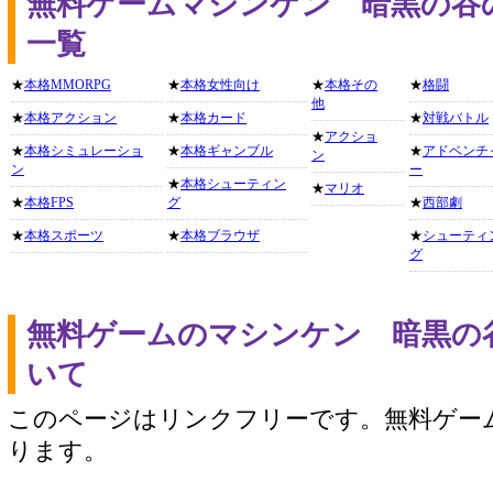
無料ゲームマシンケン 暗黒の谷
一覧
★
本格MMORPG
★
本格女性向け
★
本格その
★
格闘
他
★
本格アクション
★
本格カード
★
対戦バトル
★
アクショ
★
本格シミュレーショ
★
本格ギャンブル
★
アドベンチ
ン
ン
ー
★
本格シューティン
★
マリオ
★
本格FPS
グ
★
西部劇
★
本格スポーツ
★
本格ブラウザ
★
シューティ
グ
無料ゲームのマシンケン 暗黒の
いて
このページはリンクフリーです。無料ゲー
ります。