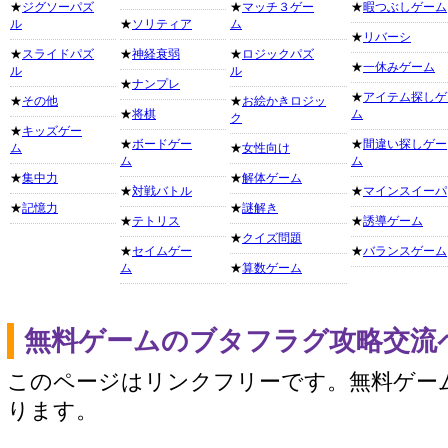
★
ジグソーパズ
★
マッチ３ゲー
★
暇つぶしゲーム
ル
★
ソリティア
ム
★
リバーシ
★
スライドパズ
★
神経衰弱
★
ロジックパズ
★
一休みゲーム
ル
ル
★
ナンプレ
★
アイテム探しゲ
★
その他
★
お絵かきロジッ
★
将棋
ム
ク
★
キッズゲー
★
ボードゲー
★
間違い探しゲー
ム
★
女性向け
ム
ム
★
集中力
★
解体ゲーム
★
対戦バトル
★
マインスイーパ
★
記憶力
★
謎解き
★
テトリス
★
誘導ゲーム
★
クイズ問題
★
セイムゲー
★
バランスゲーム
ム
★
算数ゲーム
無料ゲームのブタフラグ攻略交流
このページはリンクフリーです。無料ゲー
ります。