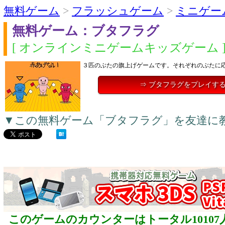
無料ゲーム
>
フラッシュゲーム
>
ミニゲー
無料ゲーム：ブタフラグ
[ オンラインミニゲームキッズゲーム 
３匹のぶたの旗上げゲームです。それぞれのぶたに
⇒ ブタフラグをプレイす
▼この無料ゲーム「ブタフラグ」を友達に
このゲームのカウンターはトータル10107