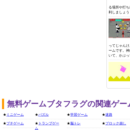
る場所や打ち
利しましょう
ってじゃんけ
ームです。神
いて、かぶっ
無料ゲームブタフラグの関連ゲー
★
ミニゲーム
★
パズル
★
学習ゲーム
★
迷路
★
プチゲーム
★
トランプゲー
★
脳トレ
★
ブロック崩し
ム