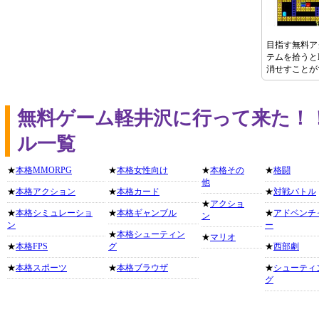
目指す無料ア
テムを拾うと
消せすことが
無料ゲーム軽井沢に行って来た！
ル一覧
★
本格MMORPG
★
本格女性向け
★
本格その
★
格闘
他
★
本格アクション
★
本格カード
★
対戦バトル
★
アクショ
★
本格シミュレーショ
★
本格ギャンブル
★
アドベンチ
ン
ン
ー
★
本格シューティン
★
マリオ
★
本格FPS
グ
★
西部劇
★
本格スポーツ
★
本格ブラウザ
★
シューティ
グ