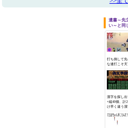
>>全
遺書～先
い～と同
打ち倒して先
な連打こそ天
漢字を探し出
×縦40個、計
け早く違う漢