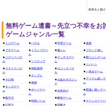
欲張ると負け
無料ゲーム遺書～先立つ不幸をお
ゲームジャンル一覧
★
ミニゲーム
★
パズル
★
学習ゲーム
★
迷路
★
プチゲーム
★
トランプゲー
★
脳トレ
★
ブロック崩し
ム
★
ジグソーパズ
★
マッチ３ゲー
★
暇つぶしゲーム
ル
★
ソリティア
ム
★
リバーシ
★
スライドパズ
★
神経衰弱
★
ロジックパズ
★
一休みゲーム
ル
ル
★
ナンプレ
★
アイテム探しゲ
★
その他
★
お絵かきロジッ
★
将棋
ム
ク
★
キッズゲー
★
ボードゲー
★
間違い探しゲー
ム
★
女性向け
ム
ム
★
集中力
★
解体ゲーム
★
対戦バトル
★
マインスイーパ
★
記憶力
★
謎解き