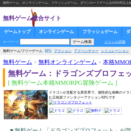
無料ゲーム、オンラインゲーム、フラッシュゲーム、ダウンロードゲームを6000件以上
無料ゲーム総合サイト
ゲームトップ
オンラインゲーム
フラッシュゲーム
ダ
ジャンル詳細
キーワード
RPG
無料ゲーム/フリーゲーム
アクション
アドベンチャー
シミュレーション
無料ゲーム
>
無料オンラインゲーム
>
本格MMOR
無料ゲーム：ドラゴンズプロフェ
[ 無料ゲーム本格MMORPG冒険ゲーム ]
ドラゴンが支配する異世界で、個性的な相棒のドラ
む正統派ファンタジーアクションRPGです
▼無料ゲーム「ドラゴンズプロフェット」が