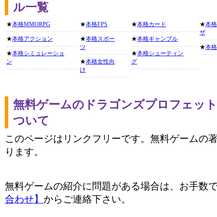
ル一覧
★
本格MMORPG
★
本格FPS
★
本格カード
★
本格
ザ
★
本格アクション
★
本格スポー
★
本格ギャンブル
ツ
★
本格
★
本格シミュレーショ
★
本格シューティン
ン
★
本格女性向
グ
け
無料ゲームのドラゴンズプロフェット
ついて
このページはリンクフリーです。無料ゲームの
ります。
無料ゲームの紹介に問題がある場合は、お手数
合わせ】
からご連絡下さい。