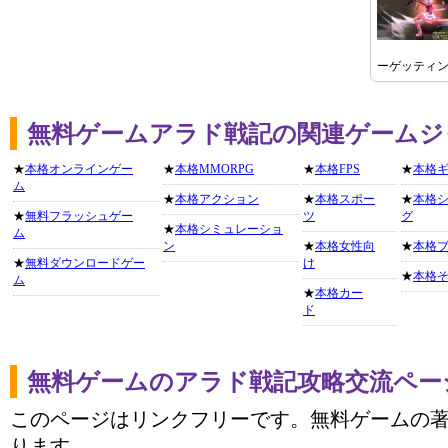
ーゲッティ
無料ゲームアラド戦記の関連ゲームジ
★
本格オンラインゲー
★
本格MMORPG
★
本格FPS
★
本格
ム
★
本格アクション
★
本格スポー
★
本格
★
無料フラッシュゲー
ツ
グ
★
本格シミュレーショ
ム
ン
★
本格女性向
★
本格
★
無料ダウンロードゲー
け
★
本格
ム
★
本格カー
ド
無料ゲームのアラド戦記攻略交流ペー
このページはリンクフリーです。無料ゲームの
ります。