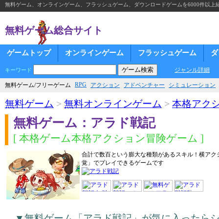
無料ゲーム、オンラインゲーム、フラッシュゲーム、ダウンロードゲームを6000件以上
無料ゲーム総合サイト
ゲームトップ
オンラインゲーム
フラッシュゲーム
ダ
ジャンル詳細
キーワード
RPG
無料ゲーム/フリーゲーム
アクション
アドベンチャー
シミュレーション
無料ゲーム
>
無料オンラインゲーム
>
本格アク
無料ゲーム：アラド戦記
[ 本格ゲーム本格アクション冒険ゲーム ]
合計で数百という膨大な種類があるスキル！横アク
覚」でプレイできるゲームです
▼無料ゲーム「アラド戦記」が気に入ったら