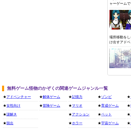
ャーゲームで
場所移動をし
け出すアドベ
無料ゲーム怪物のかぞくの関連ゲームジャンル一覧
★
アドベンチャー
★
解体ゲーム
★
記憶力
★
ゾンビ
★
★
女性向け
★
冒険ゲーム
★
マリオ
★
育成ゲーム
★
★
謎解き
★
アクション
★
ペット
★
★
脱出
★
ホラー
★
宇宙ゲーム
★