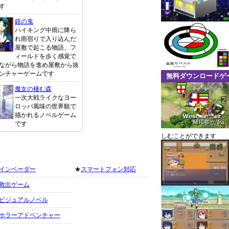
す
鏡の鬼
ハイキング中雨に降ら
れ雨宿りで入り込んだ
屋敷で起こる物語、フ
ィールドを歩く感覚で
ながら物語を進め屋敷から抜
ンチャーゲームです
無料ダウンロードゲ
魔女の棲む森
一次大戦ライクなヨー
ロッパ風味の世界観で
描かれるノベルゲーム
です
しむことができます
インベーダー
★
スマートフォン対応
救出ゲーム
ビジュアルノベル
ホラーアドベンチャー