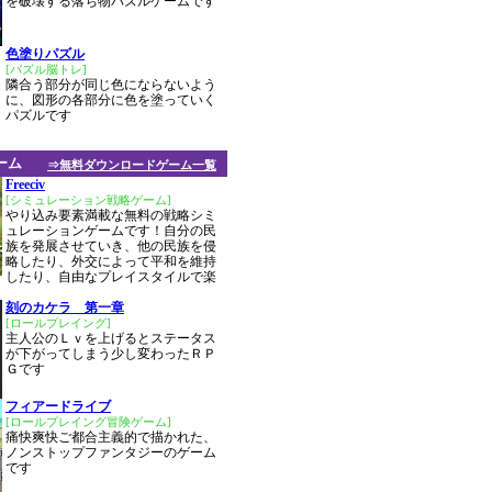
を破壊する落ち物パズルゲームです
色塗りパズル
[パズル脳トレ]
隣合う部分が同じ色にならないよう
に、図形の各部分に色を塗っていく
パズルです
ーム
⇒無料ダウンロードゲーム一覧
Freeciv
[シミュレーション戦略ゲーム]
やり込み要素満載な無料の戦略シミ
ュレーションゲームです！自分の民
族を発展させていき、他の民族を侵
略したり、外交によって平和を維持
したり、自由なプレイスタイルで楽
刻のカケラ 第一章
[ロールプレイング]
主人公のＬｖを上げるとステータス
が下がってしまう少し変わったＲＰ
Ｇです
フィアードライブ
[ロールプレイング冒険ゲーム]
痛快爽快ご都合主義的で描かれた、
ノンストップファンタジーのゲーム
です