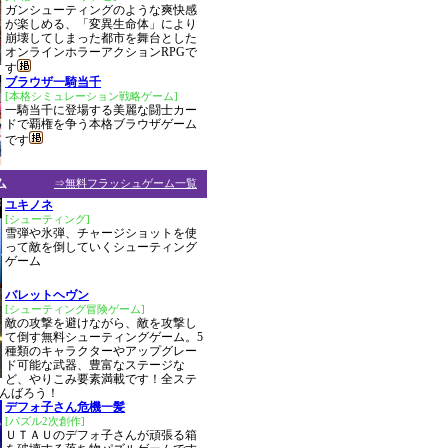
ガンシューティングのような爽快感
が楽しめる、「変異生命体」により
崩壊してしまった都市を舞台とした
オンラインホラーアクションRPGで
す
ブラウザ一騎当千
[本格シミュレーション戦略ゲーム]
一騎当千に登場する美麗な闘士カー
ドで覇権を争う本格ブラウザゲーム
です
ム
⇒無料フラッシュゲーム一覧
ユキノネ
[シューティング]
雪弾や氷弾、チャージショットを使
って敵を倒していくシューティング
ゲーム
バレットヘヴン
[シューティング冒険ゲーム]
敵の攻撃を避けながら、敵を攻撃し
て倒す無料シューティングゲーム。5
種類のキャラクターやアップグレー
ド可能な武器、豊富なステージな
ど、やりこみ要素満載です！全ステ
んばろう！
デフォ子さん危機一髪
[パズル2次創作]
ＵＴＡＵのデフォ子さんが頑張る箱