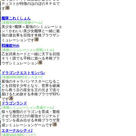
ティストが特徴のほのぼのＲＰＧで
す
艦隊これくしょん
[本格MMORPG冒険ゲーム]
美少女×艦隊＝最強のシミュレーショ
ン！かわいい美少女艦隊と一緒に最
強の連合軍を目指す本格ブラウザシ
ミュレーションです
戦極姫Web
[本格シミュレーション対戦バトル]
乙女武将カードと一緒に天下を目指
そう！誰でも手軽に遊べる本格ブラ
ウザシミュレーション
ドラゴンクエストモンパレ
[本格MMORPGモンスター]
最強のキャラバンマスターになるこ
とを目指す少年となり、世界を破滅
から救う古の巫女を王の元まで送り
届けるため旅する本格ブラウザRPG
です
ドラゴンランド
[本格シミュレーション育成ゲーム]
様々な種類のドラゴンを育成・繁殖
させて自分だけの最強オリジナルド
ラゴンを産み出せる本格ブラウザ育
成シミュレーションゲームです
エターナルシティ2
[本格MMORPGゾンビ]