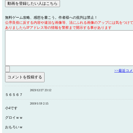
無料ゲーム攻略、感想を書こう。作者様への批判は禁止！
公序良俗に反する内容や違法な画像等、法にふれる画像のアップには気をつけ
ありましたらIPアドレス等の情報を警察まで開示する事があります
>>最近コ
2023/12/27 23:12
５６５６７
2019/1/19 2:15
小4です
グロイｗｗ
おもろいｗ