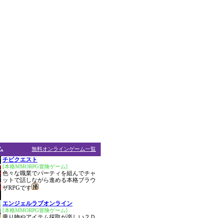
ム
無料オンラインゲーム一覧
チビクエスト
[本格MMORPG冒険ゲーム]
色々な職業でパーティを組んでチャ
ットで話しながら進める本格ブラウ
ザRPGです
エンジェルラブオンライン
[本格MMORPG冒険ゲーム]
乗り物やアイテム採取が楽しい２Ｄ