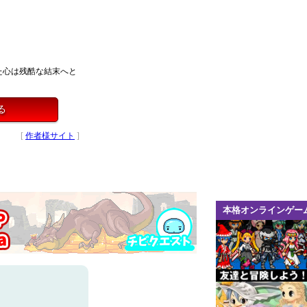
た心は残酷な結末へと
る
[
作者様サイト
]
本格オンラインゲー