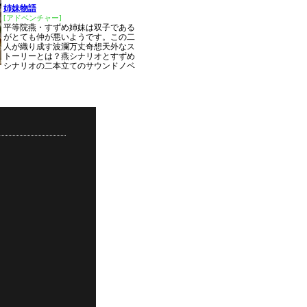
姉妹物語
[アドベンチャー]
平等院燕・すずめ姉妹は双子である
がとても仲が悪いようです。この二
人が織り成す波瀾万丈奇想天外なス
トーリーとは？燕シナリオとすずめ
シナリオの二本立てのサウンドノベ