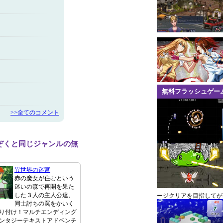
無料フラッシュゲー
>>全てのコメント
ぞくと同じジャンルの無
異世界の迷宮
赤の魔女が住むという
迷いの森で再開を果た
した３人の主人公達、
ージクリアを目指してが
同士討ちの罠をかいく
り付け！マルチエンディング
ンタジーテキストアドベンチ