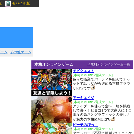
版
モバイル版
ゲーム
その他ゲーム
本格オンラインゲーム
⇒無料オンラインゲーム一覧
チビクエスト
[本格MMORPG冒険ゲーム]
色々な職業でパーティを組んでチャ
ットで話しながら進める本格ブラウ
ザRPGです
アーキエイジ
[本格MMORPG育成ゲーム]
グライダーを使って空へ、船を操縦
して海へ！ヒヨコ1つで大商人に！自
由度の高さとグラフィックの美しさ
が魅力の本格MMORPG
ピーチのぴっ！
[本格MMORPG冒険ゲーム]
ダウンロード不要で簡単♪コミニュケ