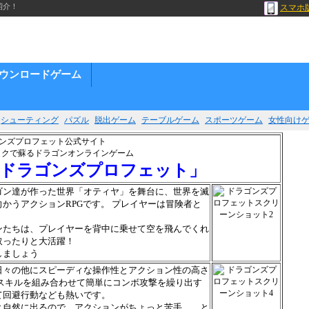
紹介！
スマホ
ウンロードゲーム
シューティング
パズル
脱出ゲーム
テーブルゲーム
スポーツゲーム
女性向け
ックで蘇るドラゴンオンラインゲーム
ドラゴンズプロフェット」
ゴン達が作った世界「オティヤ」を舞台に、世界を滅
かうアクションRPGです。 プレイヤーは冒険者と
ンたちは、プレイヤーを背中に乗せて空を飛んでくれ
取ったりと大活躍！
しましょう
日々の他にスピーディな操作性とアクション性の高さ
スキルを組み合わせて簡単にコンボ攻撃を繰り出す
て回避行動なども熱いです。
と自然に出るので、アクションがちょっと苦手……と