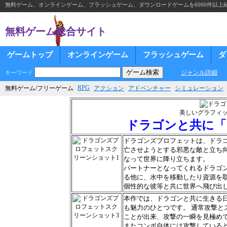
無料ゲーム、オンラインゲーム、フラッシュゲーム、ダウンロードゲームを6000件以上
無料ゲーム総合サイト
ゲームトップ
オンラインゲーム
フラッシュゲーム
ダ
ジャンル詳細
キーワード
RPG
無料ゲーム/フリーゲーム
アクション
アドベンチャー
シミュレーション
美しいグラフィ
ドラゴンと共に「
ドラゴンズプロフェットは、ドラ
亡させようとする邪悪な敵と立ち向
なって世界に降り立ちます。
パートナーとなってくれるドラゴ
る他に、水中を移動したり資源を
個性的な彼等と共に世界へ飛び出
本作では、ドラゴンと共に生きる
も魅力のひとつです。 通常攻撃と
ことが出来、攻撃の一瞬を見極め
またコンボ自体には攻撃している