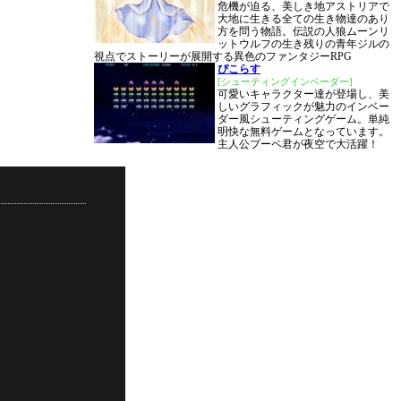
危機が迫る、美しき地アストリアで
大地に生きる全ての生き物達のあり
方を問う物語。伝説の人狼ムーンリ
ットウルフの生き残りの青年ジルの
視点でストーリーが展開する異色のファンタジーRPG
ぴこらす
[シューティングインベーダー]
可愛いキャラクター達が登場し、美
しいグラフィックが魅力のインベー
ダー風シューティングゲーム。単純
明快な無料ゲームとなっています。
主人公プーペ君が夜空で大活躍！