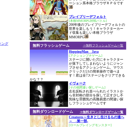
ーション系本格ブラウザＲＰＧです
ブレイブリーデフォルト
[本格MMORPG対戦バトル]
200年後のブレイブリーデフォルトの
世界を楽しもう！キャラクターカー
ド収集も楽しい本格ブラウザ
MMORPG
無料フラッシュゲーム
⇒無料フラッシュゲーム一覧
HoppingMan Java
[アクションプチゲーム]
ステージに開いた穴にキャラクター
が落下してしまわないようにジャン
プさせるアクションゲーム。マウス
クリックだけの簡単操作で遊べま
す！君は全7ステージをクリアできる
かな？？
イヴォーク
[その他間違い探しゲーム]
左右反転され並べられたイラストか
ら非対称の部分を探して正す少し不
気味な雰囲気の高難易度の間違い探
しフラッシュゲームです
無料ダウンロードゲーム
⇒無料ダウンロードゲーム一覧
Creatures～生きとし生けるもの達へ
～ -第一部-
[ロールプレイングモンスター]