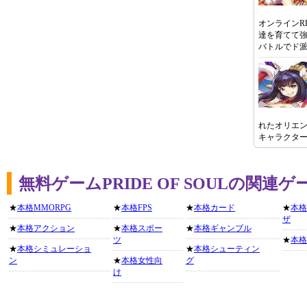
オンラインR
達を育てて
バトルでド
れたオリエ
キャラクタ
無料ゲームPRIDE OF SOULの関連
★
本格MMORPG
★
本格FPS
★
本格カード
★
本格
ザ
★
本格アクション
★
本格スポー
★
本格ギャンブル
ツ
★
本格
★
本格シミュレーショ
★
本格シューティン
ン
★
本格女性向
グ
け