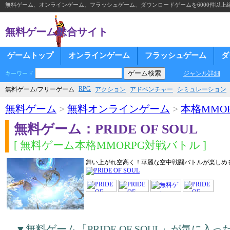
無料ゲーム、オンラインゲーム、フラッシュゲーム、ダウンロードゲームを6000件以上
無料ゲーム総合サイト
ゲームトップ
オンラインゲーム
フラッシュゲーム
ダ
ジャンル詳細
キーワード
RPG
無料ゲーム/フリーゲーム
アクション
アドベンチャー
シミュレーション
無料ゲーム
>
無料オンラインゲーム
>
本格MMOR
無料ゲーム：PRIDE OF SOUL
[ 無料ゲーム本格MMORPG対戦バトル ]
舞い上がれ空高く！華麗な空中戦闘バトルが楽しめる
▼無料ゲーム「PRIDE OF SOUL」が気に