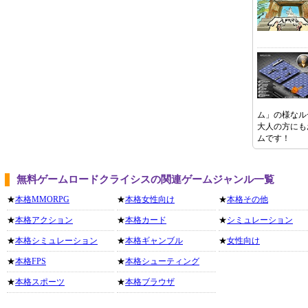
ム」の様なル
大人の方にも
ムです！
無料ゲームロードクライシスの関連ゲームジャンル一覧
★
本格MMORPG
★
本格女性向け
★
本格その他
★
本格アクション
★
本格カード
★
シミュレーション
★
本格シミュレーション
★
本格ギャンブル
★
女性向け
★
本格FPS
★
本格シューティング
★
本格スポーツ
★
本格ブラウザ