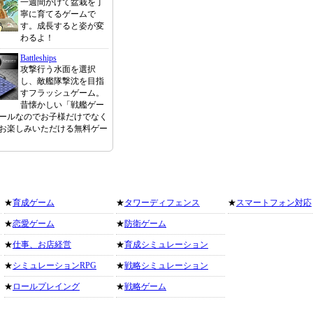
一週間かけて盆栽を丁
寧に育てるゲームで
す。成長すると姿が変
わるよ！
Battleships
攻撃行う水面を選択
し、敵艦隊撃沈を目指
すフラッシュゲーム。
昔懐かしい「戦艦ゲー
ールなのでお子様だけでなく
お楽しみいただける無料ゲー
★
育成ゲーム
★
タワーディフェンス
★
スマートフォン対応
★
恋愛ゲーム
★
防衛ゲーム
★
仕事、お店経営
★
育成シミュレーション
★
シミュレーションRPG
★
戦略シミュレーション
★
ロールプレイング
★
戦略ゲーム