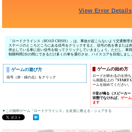
「ロードクライシス（ROAD CRISIS）」は、事故が起こらないよう交通
ステージのところどころにある信号をクリックすると、信号の色を青または
停止している車に近い信号を狙ってクリックしていきましょう。ただし、車
制限時間2分の間にできるだけ多くの車を通行させ、ハイスコアを目指しまし
ゲームの始め方
ゲームの遊び方
ロードが終わるのを待ち
信号（赤・緑の点）をクリック
ら画面右上の
「START 
ームを始めてください。
※音が鳴る（スピーカー
状態でなければ、
ゲーム
ます
▼この無料ゲーム「ロードクライシス」を友達に教える・シェアする