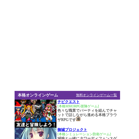
本格オンラインゲーム
無料オンラインゲーム一覧
チビクエスト
[本格MMORPG冒険ゲーム]
色々な職業でパーティを組んでチャ
ットで話しながら進める本格ブラウ
ザRPGです
御城プロジェクト
[本格シミュレーション防衛ゲーム]
城娘と一緒にタワーディフェンスゲ