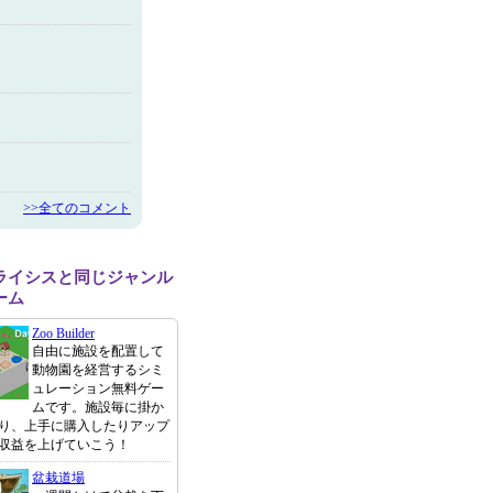
>>全てのコメント
ライシスと同じジャンル
ーム
Zoo Builder
自由に施設を配置して
動物園を経営するシミ
ュレーション無料ゲー
ムです。施設毎に掛か
り、上手に購入したりアップ
収益を上げていこう！
盆栽道場