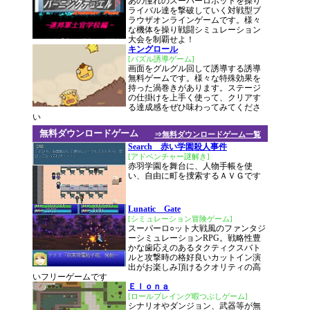
あの憧れのスーパーロボットを操り
ライバル達を撃破していく対戦型ブ
ラウザオンラインゲームです。様々
な機体を操り戦闘シミュレーション
大会を制覇せよ！
キングロール
[パズル誘導ゲーム]
画面をグルグル回して誘導する誘導
無料ゲームです。様々な特殊効果を
持った渦巻きがあります。ステージ
の仕掛けを上手く使って、クリアす
る達成感をぜひ味わってみてくださ
い
無料ダウンロードゲーム
⇒無料ダウンロードゲーム一覧
Search 赤い学園殺人事件
[アドベンチャー謎解き]
赤羽学園を舞台に、人物手帳を使
い、自由に町を捜索するＡＶＧです
Lunatic Gate
[シミュレーション冒険ゲーム]
スーパーロ○ット大戦風のファンタジ
ーシミュレーションRPG。戦略性豊
かな歯応えのあるタクティクスバト
ルと攻撃時の格好良いカットイン演
出がお楽しみ頂けるクオリティの高
いフリーゲームです
Ｅｌｏｎａ
[ロールプレイング暇つぶしゲーム]
シナリオやダンジョン、武器等が無