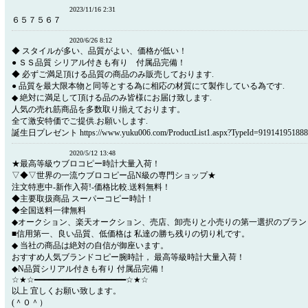
2023/11/16 2:31
６５７５６７
2020/6/26 8:12
◆ スタイルが多い、品質がよい、価格が低い！
● ＳＳ品質 シリアル付きも有り 付属品完備！
◆ 必ずご満足頂ける品質の商品のみ販売しております.
● 品質を最大限本物と同等とする為に相応の材質にて製作している為です.
◆ 絶対に満足して頂ける品のみ皆様にお届け致します.
人気の売れ筋商品を多数取り揃えております。
全て激安特価でご提供.お願いします.
誕生日プレゼント https://www.yuku006.com/ProductList1.aspx?TypeId=919141951888
2020/5/12 13:48
★最高等級ウブロコピー時計大量入荷！
▽◆▽世界の一流ウブロコピー品N級の専門ショップ★
注文特恵中-新作入荷!-価格比較.送料無料！
◆主要取扱商品 スーパーコピー時計！
◆全国送料一律無料
◆オークション、楽天オークション、売店、卸売りと小売りの第一選択のブラン
■信用第一、良い品質、低価格は 私達の勝ち残りの切り札です。
◆ 当社の商品は絶対の自信が御座います。
おすすめ人気ブランドコピー腕時計， 最高等級時計大量入荷！
◆N品質シリアル付きも有り 付属品完備！
☆★☆━━━━━━━━━━━━━━━━━━━☆★☆
以上 宜しくお願い致します。
(＾０＾）