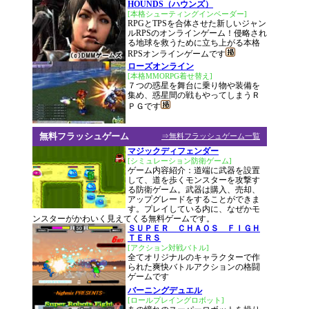
HOUNDS（ハウンズ）
[本格シューティングインベーダー]
RPGとTPSを合体させた新しいジャン
ルRPSのオンラインゲーム！侵略され
る地球を救うために立ち上がる本格
RPSオンラインゲームです
ローズオンライン
[本格MMORPG着せ替え]
７つの惑星を舞台に乗り物や装備を
集め、惑星間の戦もやってしまうＲ
ＰＧです
無料フラッシュゲーム
⇒無料フラッシュゲーム一覧
マジックディフェンダー
[シミュレーション防衛ゲーム]
ゲーム内容紹介：道端に武器を設置
して、道を歩くモンスターを攻撃す
る防衛ゲーム。武器は購入、売却、
アップグレードをすることができま
す。プレイしている内に、なぜかモ
ンスターがかわいく見えてくる無料ゲームです。
ＳＵＰＥＲ ＣＨＡＯＳ ＦＩＧＨ
ＴＥＲＳ
[アクション対戦バトル]
全てオリジナルのキャラクターで作
られた爽快バトルアクションの格闘
ゲームです
バーニングデュエル
[ロールプレイングロボット]