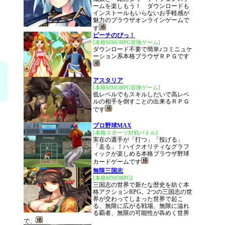
ームを楽しもう！ ダウンロードも
インストールもいらないお手軽感が
魅力のブラウザオンラインゲームで
す
ピーチのぴっ！
[本格MMORPG冒険ゲーム]
ダウンロード不要で簡単♪コミニュケ
ーション系本格ブラウザＲＰＧです
アスタリア
[本格MMORPG冒険ゲーム]
低レベルでもスキルしだいで高レベ
ルの相手を倒すことの出来るＲＰＧ
です
プロ野球MAX
[本格スポーツ対戦バトル]
実在の選手が「打つ」「投げる」
「走る」！ハイクオリティなグラフ
ィックが楽しめる本格ブラウザ野球
カードゲームです
無限三国志
[本格MMORPG]
三国志の世界で新たな歴史を紡ぐ本
格アクションRPG。2つの三国志の世
界が交わってしまった世界で起こ
る、無限に広がる戦場、無限に溢れ
る覇者、無限の可能性が犇めく世界
で、