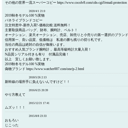
その他の世界一流スーパーコピー https://www.cocolv8.com/cdn-cgi/l/email-protection
2020/4/1 21:0
2019秋冬モデル100 %実物
パネライブランドコピー
注文特恵中-新作入荷!-価格比較.送料無料！
主要取扱商品 バッグ、財布、腕時計、ベルト！
オークション、楽天オークション、売店、卸売りと小売りの第一選択のブラン
信用第一、良い品質、低価格は 私達の勝ち残りの切り札です。
当社の商品は絶対の自信が御座います。
おすすめ人気ブランド腕時計， 最高等級時計大量入荷！
N品質シリアル付きも有り 付属品完備！
以上 宜しくお願い致します。
2019秋冬モデル100 %実物
偽物ブランド https://www.watcher007.com/one/p-2.html
2018/5/26 2:13
新幹線の場所手に負えないんですけど！！
2016/6/25 20:39
やり方教えて
2015/12/21 17:41
ムズッ！！！
2015/8/8 23:33
おもろい
じこった