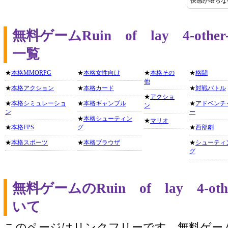
快感が堪らな
無料ゲームRuin of lay 4-ot
一覧
★
本格MMORPG
★
本格女性向け
★
本格その
★
格闘
他
★
本格アクション
★
本格カード
★
対戦バトル
★
アクショ
★
本格シミュレーショ
★
本格ギャンブル
★
アドベンチ
ン
ン
ー
★
本格シューティン
★
マリオ
★
本格FPS
グ
★
西部劇
★
本格スポーツ
★
本格ブラウザ
★
シューティ
グ
無料ゲームのRuin of lay 4-o
いて
このページはリンクフリーです。無料ゲー