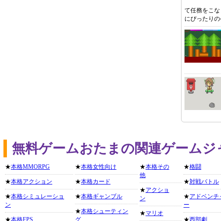
て任務をこな
にぴったりの
無料ゲームおたまの関連ゲームジ
★
本格MMORPG
★
本格女性向け
★
本格その
★
格闘
他
★
本格アクション
★
本格カード
★
対戦バトル
★
アクショ
★
本格シミュレーショ
★
本格ギャンブル
★
アドベンチ
ン
ン
ー
★
本格シューティン
★
マリオ
★
本格FPS
グ
★
西部劇