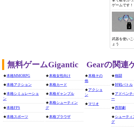
撃で敵をぶっ
ゲームです！
武器を使いこ
ょう
無料ゲームGigantic Gearの
★
本格MMORPG
★
本格女性向け
★
本格その
★
格闘
他
★
本格アクション
★
本格カード
★
対戦バトル
★
アクショ
★
本格シミュレーショ
★
本格ギャンブル
★
アドベンチ
ン
ン
ー
★
本格シューティン
★
マリオ
★
本格FPS
グ
★
西部劇
★
本格スポーツ
★
本格ブラウザ
★
シューティ
グ