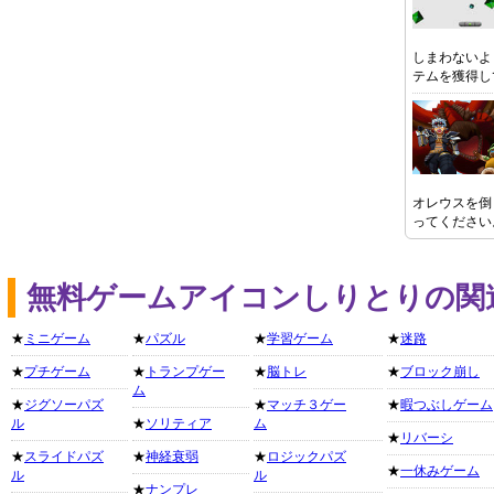
しまわないよ
テムを獲得し
オレウスを倒
ってください
無料ゲームアイコンしりとりの関
★
ミニゲーム
★
パズル
★
学習ゲーム
★
迷路
★
プチゲーム
★
トランプゲー
★
脳トレ
★
ブロック崩し
ム
★
ジグソーパズ
★
マッチ３ゲー
★
暇つぶしゲーム
ル
★
ソリティア
ム
★
リバーシ
★
スライドパズ
★
神経衰弱
★
ロジックパズ
★
一休みゲーム
ル
ル
★
ナンプレ