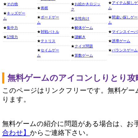
★
アイテム探しゲ
★
その他
★
お絵かきロジッ
★
将棋
ム
ク
★
キッズゲー
★
ボードゲー
★
間違い探しゲー
ム
★
女性向け
ム
ム
★
集中力
★
解体ゲーム
★
対戦バトル
★
マインスイーパ
★
記憶力
★
謎解き
★
テトリス
★
誘導ゲーム
★
クイズ問題
★
セイムゲー
★
バランスゲーム
ム
★
算数ゲーム
無料ゲームのアイコンしりとり攻
このページはリンクフリーです。無料ゲー
ります。
無料ゲームの紹介に問題がある場合は、お
合わせ】
からご連絡下さい。