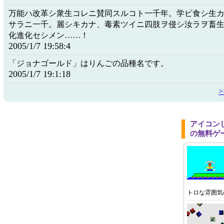
万能ハ改革シ衆生コレニ賛同スルコト一千年。学ビ食シ生
サラニ一千。麗シキカナ、毒素ツイニ四肢ヲ侵シ汝ラヲ畜
化進化セシメン……！
2005/1/7 19:58:4
「ジョナゴールド」はりんごの品種名です。
2005/1/7 19:1:18
アイコン
の無料ゲ
トロな雰囲気