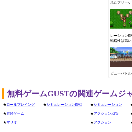
れたフリーゲ
レーションR
戦略性は高い
ビューバトル
無料ゲームGUSTの関連ゲームジ
★
ロールプレイング
★
シミュレーションRPG
★
シミュレーション
★
冒険ゲーム
★
アクションRPG
★
マリオ
★
アクション