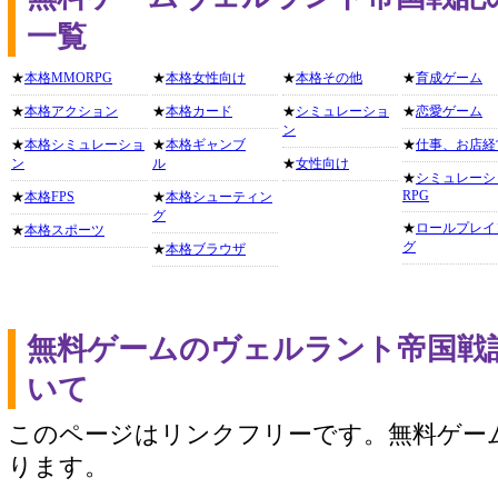
一覧
★
本格MMORPG
★
本格女性向け
★
本格その他
★
育成ゲーム
★
本格アクション
★
本格カード
★
シミュレーショ
★
恋愛ゲーム
ン
★
本格シミュレーショ
★
本格ギャンブ
★
仕事、お店経
ン
ル
★
女性向け
★
シミュレーシ
RPG
★
本格FPS
★
本格シューティン
グ
★
ロールプレイ
★
本格スポーツ
グ
★
本格ブラウザ
無料ゲームのヴェルラント帝国戦
いて
このページはリンクフリーです。無料ゲー
ります。