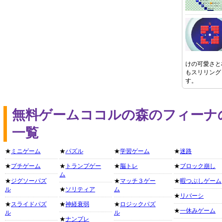
けの可愛さと
もスリリング
す。
無料ゲームココルの森のフィーナ
一覧
★
ミニゲーム
★
パズル
★
学習ゲーム
★
迷路
★
プチゲーム
★
トランプゲー
★
脳トレ
★
ブロック崩し
ム
★
ジグソーパズ
★
マッチ３ゲー
★
暇つぶしゲーム
ル
★
ソリティア
ム
★
リバーシ
★
スライドパズ
★
神経衰弱
★
ロジックパズ
★
一休みゲーム
ル
ル
★
ナンプレ