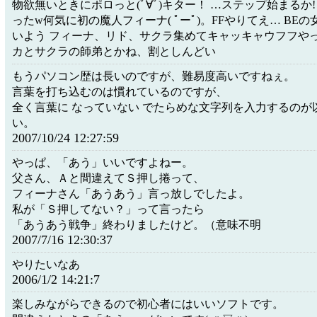
物欲無いときにポロっと(ﾟ∀ﾟ)キター！ …ステップ始まるか
ったw何気に初の魔人フィーナ( ﾟーﾟ)。FFやりてえ… BE
いよう フィーナ、リド、サクラ集めてキャッキャウフフや
カとサクラの師弟とかね、割としんどい
もうパソコン歴は長いのですが、難易度高いですねぇ。
言葉を打ち込むのは慣れているのですが、
全く言葉に なっていない でたらめな文字列を入力するのが
い。
2007/10/24 12:27:59
やっぱ、「あう」いいですよねー。
父さん、Ａと間違えてＳ押し捲って、
フィーナさん「あうあう」言っ放しでしたよ。
私が「Ｓ押してない？」って言ったら
「あうあう戦争」終わりましたけど。（意味不明
2007/7/16 12:30:37
やりたいなあ
2006/1/2 14:21:7
楽しみながらできるので初心者にはいいソフトです。