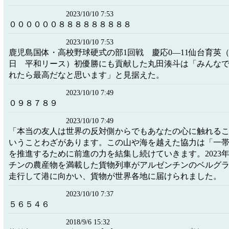
2023/10/10 7:53
００００００８８８８８８８８８
2023/10/10 7:53
鹿児島国体・高校野球硬式の部1回戦 慶応0―11仙台育英（20
日 平和リース）初優勝にも貢献した丸田湊斗は「みんな
れたら最高だなと思います」と見据えた。
2023/10/10 7:49
０９８７８９
2023/10/10 7:49
「本当の友人は世界の反対側からでもあなたの心に触れる
いうことわざがあります。この山や海を越えた協力は「一
を推進するために前進の力を結集し続けていきます。2023
チンの農産物を満載した貨物列車がアルゼンチンのベルグ
走行して港に向かい、貨物が世界各地に届けられました。
2023/10/10 7:37
５６５４６
2018/9/6 15:32