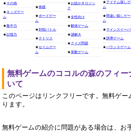
★
アイテム探しゲ
★
その他
★
お絵かきロジッ
★
将棋
ム
ク
★
キッズゲー
★
ボードゲー
★
間違い探しゲー
ム
★
女性向け
ム
ム
★
集中力
★
解体ゲーム
★
対戦バトル
★
マインスイーパ
★
記憶力
★
謎解き
★
テトリス
★
誘導ゲーム
★
クイズ問題
★
セイムゲー
★
バランスゲーム
ム
★
算数ゲーム
無料ゲームのココルの森のフィー
いて
このページはリンクフリーです。無料ゲー
ります。
無料ゲームの紹介に問題がある場合は、お