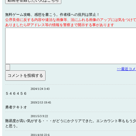
無料ゲーム攻略、感想を書こう。作者様への批判は禁止！
公序良俗に反する内容や違法な画像等、法にふれる画像のアップには気をつけ
ありましたらIPアドレス等の情報を警察まで開示する事があります
>>最近コ
2024/1/24 3:43
５４６４５６
2019/2/13 19:45
勇者テキトオ
2011/5/3 9:22
難易度が高い気がする・・・がどうにかクリアできた。エンカウント率ももう
と思う。
2011/4/10 22:6