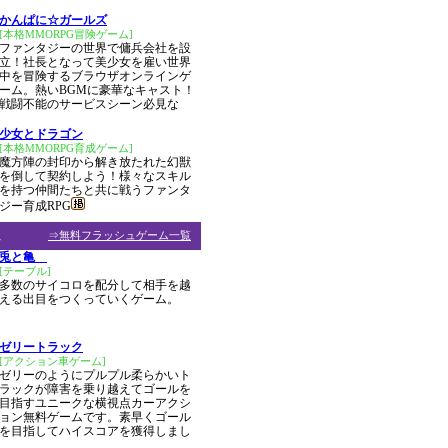
かんぱに☆ガールズ
[本格MMORPG冒険ゲーム]
ファンタジーの世界で傭兵会社を設
立！社長となって美少女を雇い世界
中を冒険するブラウザオンラインゲ
ーム。熱いBGMに豪華なキャスト！
戦闘不能のサービスシーン必見な
少女とドラゴン
[本格MMORPG育成ゲーム]
魔方陣の封印から解き放たれた幻獣
を倒して契約しよう！様々なスキル
を持つ仲間たちと共に戦うファンタ
ジー育成RPG
ム
⇒無料フラッシュゲーム一覧
兎と亀
[テーブル]
多数のサイコロを配分して相手を越
える出目をつくっていくゲーム。
ゼリートラック
[アクション車ゲーム]
ゼリーのようにプルプル柔らかいト
ラックが障害を乗り越えてゴールを
目指すユニークな横視点カーアクシ
ョン無料ゲームです。素早くゴール
を目指してハイスコアを獲得しまし