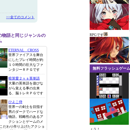
>>全てのコメント
RPGです
の物語と同じジャンルの
ム
ETERNAL CROSS
世界ファイアスを舞台
にしたプレイ時間が約
１０時間の壮大なファ
無料フラッシュゲー
ンタジーＲＰＧです
暗算愛２ｖｓ英単語
大量の英単語を遊びな
がら覚える事の出来
る、脳トレＲＰＧです
ひよこ侍
世界一の剣士を目指す
男のダークでハードな
物語。戦略性のあるア
クションとゲームのメ
こだわり作り上げたアクショ
ょう！