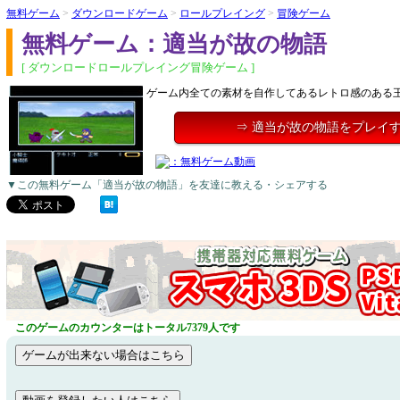
無料ゲーム
>
ダウンロードゲーム
>
ロールプレイング
>
冒険ゲーム
無料ゲーム：適当が故の物語
[ ダウンロードロールプレイング冒険ゲーム ]
ゲーム内全ての素材を自作してあるレトロ感のある王
⇒ 適当が故の物語をプレイ
▼この無料ゲーム「適当が故の物語」を友達に教える・シェアする
このゲームのカウンターはトータル7379人です