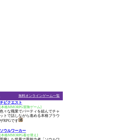
ム
無料オンラインゲーム一覧
チビクエスト
[本格MMORPG冒険ゲーム]
色々な職業でパーティを組んでチャ
ットで話しながら進める本格ブラウ
ザRPGです
ソウルワーカー
[本格MMORPG着せ替え]
荒廃した世界で異能力者「ソウルワ