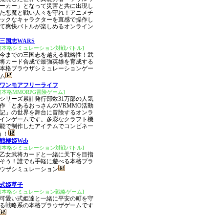
ーカー」となって災害と共に出現し
た悪魔と戦い人々を守れ！アニメチ
ックなキャラクターを直感で操作し
て爽快バトルが楽しめるオンライン
三国志WARS
[本格シミュレーション対戦バトル]
今までの三国志を越える戦略性！武
将カード合成で最強英雄を育成する
本格ブラウザシミュレーションゲー
ム
ワンモアフリーライフ
[本格MMORPG冒険ゲーム]
シリーズ累計発行部数31万部の人気
作「とあるおっさんのVRMMO活動
記」の世界を舞台に冒険するオンラ
インゲームです。多彩なクラフト機
能で制作したアイテムでコンビネー
う！
戦極姫Web
[本格シミュレーション対戦バトル]
乙女武将カードと一緒に天下を目指
そう！誰でも手軽に遊べる本格ブラ
ウザシミュレーション
式姫草子
[本格シミュレーション戦略ゲーム]
可愛い式姫達と一緒に平安の町を守
る戦略系の本格ブラウザゲームです