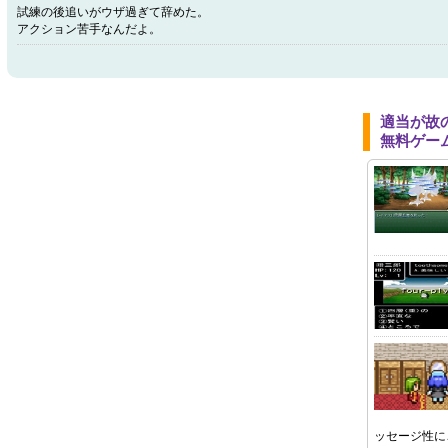
試練の後追いがウザ過ぎて辞めた。
アクション苦手なんだよ。
適当が故
無料ゲー
ッセージ性に