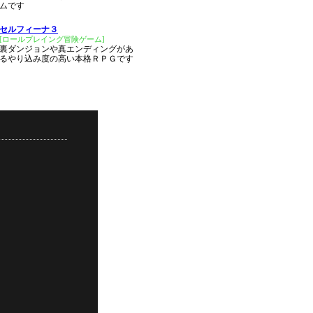
ムです
セルフィーナ３
[ロールプレイング冒険ゲーム]
裏ダンジョンや真エンディングがあ
るやり込み度の高い本格ＲＰＧです