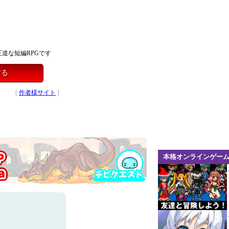
道な短編RPGです
する
[
作者様サイト
]
本格オンラインゲー