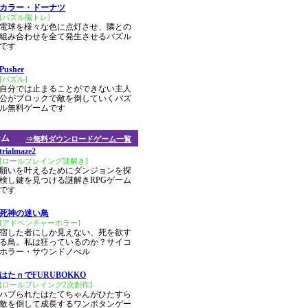
カラー・ドーナツ
[パズル脳トレ]
電球を様々な色に点灯させ、隣との
組み合わせを全て発生させるパズル
です
Pusher
[パズル]
自分では止まることができない主人
公がブロックで敵を倒していくパズ
ル無料ゲームです
ーム
⇒無料ダウンロードゲーム一覧
trialmaze2
[ロールプレイング謎解き]
願いを叶えるためにダンジョンを探
検し鍵を見つける謎解きRPGゲーム
です
死神の迷い鳥
[アドベンチャーホラー]
宿した者にしか見えない、死を欲す
る鳥。私は狂っているのか？サイコ
ホラー・サウンドノべル
はたｎでFURUBOKKO
[ロールプレイング2次創作]
ハブられたはたてちゃんがひたすら
敵を倒して成長するワンボタンゲー