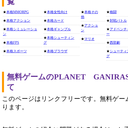
覧
★
本格MMORPG
★
本格女性向け
★
本格その
★
格闘
他
★
本格アクション
★
本格カード
★
対戦バトル
★
アクショ
★
本格シミュレーショ
★
本格ギャンブル
★
アドベンチ
ン
ン
ー
★
本格シューティン
★
マリオ
★
本格FPS
グ
★
西部劇
★
本格スポーツ
★
本格ブラウザ
★
シューティ
グ
無料ゲームのPLANET GANIR
て
このページはリンクフリーです。無料ゲー
ります。