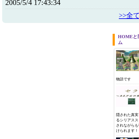
2005/5/4 17:43:34
>>全
HOME
ム
物語です
隠された真実
るシリアスス
されながらも
けられます！