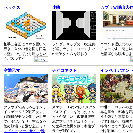
ヘックス
迷路
カプラＷ脱出大
相手と交互にコマを置いて
ランダムマップの3Dの迷路
コマンド選択式のア
行き、自分の色と同じ両端
が楽しめます。ゴールまで
チャーです。閉じ込
の壁につなげたら勝ちとい
の最速タイムを競おう
た部屋から脱出しよ
うパズルです
空戦乙女
チビコネクト
インペリアオン
ブラウザで楽しめるオンラ
スマホ・DSに対応！スタン
中世ヨーロッパのよ
インゲーム「空戦乙女」。
プ＆アイコンを使ったチャ
界を舞台に都市を建
戦闘機が美少女化した世界
ットが楽しい！仮想世界交
う！強力な軍隊をつ
で司令官となり、空乙女を
流アプリ「チビコネクト」
げて野戦や、城塞包
集め戦場へと飛び立とう！
で世界の危機を救う本格ブ
略奪などで帝国の支
レビュー
:
ファンサイト
:
動
ラウザRPGです
指す戦略シミュレー