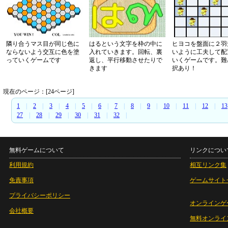
隣り合うマス目が同じ色に
はるという文字を枠の中に
ヒヨコを盤面に２羽
ならないよう交互に色を塗
入れていきます。回転、裏
いように工夫して配
っていくゲームです
返し、平行移動させたりで
いくゲームです。難
きます
択あり！
現在のページ：[24ページ]
1
|
2
|
3
|
4
|
5
|
6
|
7
|
8
|
9
|
10
|
11
|
12
|
13
27
|
28
|
29
|
30
|
31
|
32
|
無料ゲームについて
リンクについ
利用規約
相互リンク集
免責事項
ゲームサイト
プライバシーポリシー
オンラインゲ
会社概要
無料オンライ