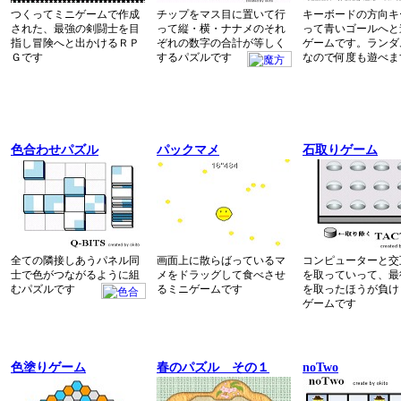
つくってミニゲームで作成
チップをマス目に置いて行
キーボードの方向キ
された、最強の剣闘士を目
って縦・横・ナナメのそれ
って青いゴールへと
指し冒険へと出かけるＲＰ
ぞれの数字の合計が等しく
ゲームです。ランダ
Ｇです
するパズルです
なので何度も遊べま
色合わせパズル
パックマメ
石取りゲーム
全ての隣接しあうパネル同
画面上に散らばっているマ
コンピューターと交
士で色がつながるように組
メをドラッグして食べさせ
を取っていって、最
むパズルです
るミニゲームです
を取ったほうが負け
ゲームです
色塗りゲーム
春のパズル その１
noTwo