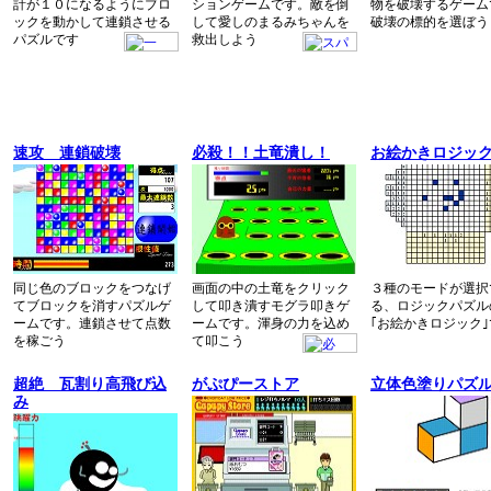
計が１０になるようにブロ
ションゲームです。敵を倒
物を破壊するゲーム
ックを動かして連鎖させる
して愛しのまるみちゃんを
破壊の標的を選ぼう
パズルです
救出しよう
速攻 連鎖破壊
必殺！！土竜潰し！
お絵かきロジッ
同じ色のブロックをつなげ
画面の中の土竜をクリック
３種のモードが選択
てブロックを消すパズルゲ
して叩き潰すモグラ叩きゲ
る、ロジックパズル
ームです。連鎖させて点数
ームです。渾身の力を込め
｢お絵かきロジック｣
を稼ごう
て叩こう
超絶 瓦割り高飛び込
がぷぴーストア
立体色塗りパズ
み