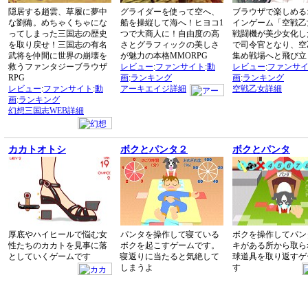
隠居する趙雲、草履に夢中
グライダーを使って空へ、
ブラウザで楽しめる
な劉備。めちゃくちゃにな
船を操縦して海へ！ヒヨコ1
インゲーム「空戦乙
ってしまった三国志の歴史
つで大商人に！自由度の高
戦闘機が美少女化し
を取り戻せ！三国志の有名
さとグラフィックの美しさ
で司令官となり、空
武将を仲間に世界の崩壊を
が魅力の本格MMORPG
集め戦場へと飛び立
救うファンタジーブラウザ
レビュー
:
ファンサイト
:
動
レビュー
:
ファンサ
RPG
画
:
ランキング
画
:
ランキング
レビュー
:
ファンサイト
:
動
アーキエイジ詳細
空戦乙女詳細
画
:
ランキング
幻想三国志WEB詳細
カカトオトシ
ボクとパンタ２
ボクとパンタ
厚底やハイヒールで悩む女
パンタを操作して寝ている
ボクを操作してパン
性たちのカカトを見事に落
ボクを起こすゲームです。
キがある所から取ら
としていくゲームです
寝返りに当たると気絶して
球道具を取り返すゲ
しまうよ
す