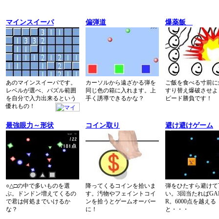
マインスイーパ
偏弾道
爆薬飯
あのマインスイーパです。
カーソルから遠ざかる弾を
ご飯を食べる寸前に
レベルが選べ、パズル範囲
同じ色の箱に入れます。上
すり替え爆破させよ
を自分で入力出来るという
手く誘導できるかな？
ピード勝負です！
優れもの！
最強眼力～形状
コイン取り
避け避けゲーム
○△□の中で多いものを選
降ってくるコインを拾いま
弾をひたすら避けて
ぶ。ドンドン増えてくるの
す。汚物やフェイントコイ
い。3回当たればGA
で君は何処までいけるか
ンを拾うとゲームオーバー
R。6000点を越える
な？
に！
と・・・