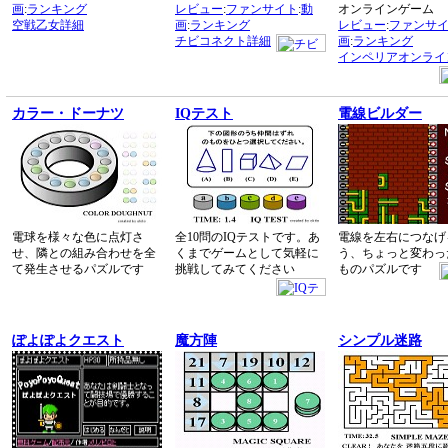
画
:
ランキング
レビュー
:
ファンサイト
:
動
オンラインゲーム
空戦乙女詳細
画
:
ランキング
レビュー
:
ファンサ
チビコネクト詳細
画
:
ランキング
インペリアオンライ
カラー・ドーナツ
IQテスト
電線ビルダー
電球を様々な色に点灯さ
全10問のIQテストです。あ
電線を左右につなげ
せ、隣との組み合わせを全
くまでゲームとして気軽に
う、ちょっと変わっ
て発生させるパズルです
挑戦してみてください
ものパズルです
ぽよぽよクエスト
魔方陣
シンプル迷路