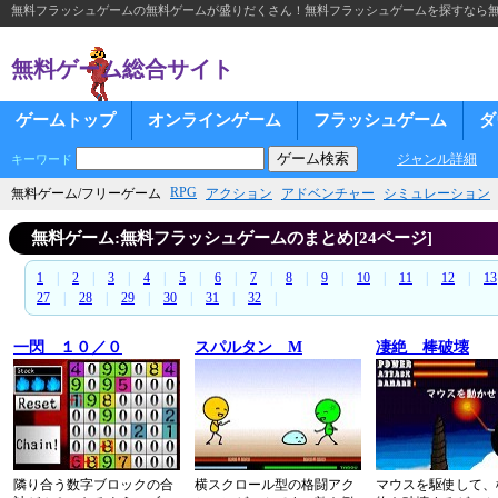
無料フラッシュゲームの無料ゲームが盛りだくさん！無料フラッシュゲームを探すなら
無料ゲーム総合サイト
ゲームトップ
オンラインゲーム
フラッシュゲーム
ダ
ジャンル詳細
キーワード
RPG
無料ゲーム/フリーゲーム
アクション
アドベンチャー
シミュレーション
無料ゲーム:無料フラッシュゲームのまとめ[24ページ]
1
|
2
|
3
|
4
|
5
|
6
|
7
|
8
|
9
|
10
|
11
|
12
|
13
27
|
28
|
29
|
30
|
31
|
32
|
一閃 １０／０
スパルタン M
凄絶 棒破壊
隣り合う数字ブロックの合
横スクロール型の格闘アク
マウスを駆使して、