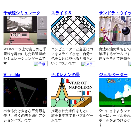
千歳線シミュレータ
スライド５
サンドラ・ウイ
WEBページ上で楽しめる千
コンピューターと交互にコ
魔法を溜め撃ちして
歳線を舞台にした鉄道運転
マをスライドさせ、自分の
破壊するゲームです
シミュレーションゲームで
色を１列に並べると勝ちと
速度を考えて連鎖を
す
いうパズルです
∇ nabla
ナポレオンの星
ジェルベーダー
出来るだけ大きな三角形を
指定された条件をもとに、
空中にさまようジェ
作リ、多くの駒を囲むアク
旗を９本立てるパズルゲー
ダーにカーソルを合
ションパズルです
ムです
ボールをぶつけるゲ
す