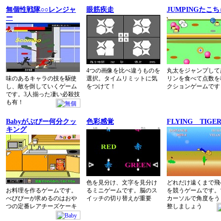
無個性戦隊○○レンジャ
眼筋疾走
JUMPINGたこ
ー
4つの画像を比べ違うものを
丸太をジャンプして
味のあるキャラの技を駆使
選択。タイムリミットに気
リンを食べて点数を
し、敵を倒していくゲーム
をつけて！
クションゲームです
です。3人揃った凄い必殺技
も有！
Babyがぷぴー何分クッ
色彩感覚
FLYING TIGE
キング
色を見分け、文字を見分け
どれだけ遠くまで飛
お料理を作るゲームです。
るミニゲームです。脳のス
を競うゲームです。
べびぴーが求めるのはおや
イッチの切り替えが重要
カーソルで角度をう
つの定番レアチーズケーキ
整しましょう