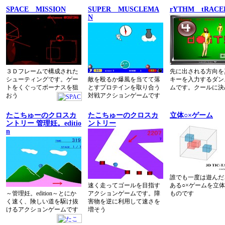
SPACE MISSION
SUPER MUSCLEMA
rYTHM tRACE
N
３Ｄフレームで構成された
先に出される方向を
シューティングです。ゲー
敵を殴るか爆風を当てて落
キーを入力するダン
トをくぐってボーナスを狙
とすプロテインを取り合う
ムです。クールに決
おう
対戦アクションゲームです
たこちゅーのクロスカ
たこちゅーのクロスカ
立体○×ゲーム
ントリー 管理妊。editio
ントリー
n
誰でも一度は遊んだ
速く走ってゴールを目指す
ある○×ゲームを立
～管理妊。edition～とにか
アクションゲームです。障
ものです
く速く、険しい道を駆け抜
害物を逆に利用して速さを
けるアクションゲームです
増そう