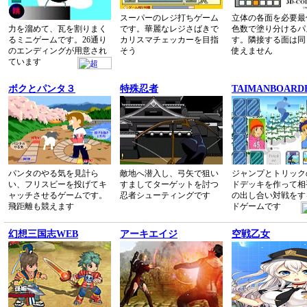
スーパーのレジ打ちゲーム
立体の各面を必要最
力を溜めて、瓦を割りまく
です。華麗なレジさばきで
色数で塗り分けるパ
るミニゲームです。26通り
カリスマチェッカーを目指
す。隣接する面は同
のエンディングが用意され
そう
使えません
ています
ボクとパンタ３
特殊忍者
TAIMANBOARD
パンタのやる気を見計ら
敵地へ潜入し、弓矢で狙い
ジャンプとトリック
い、フリスビーを投げてキ
すましてターゲットを討つ
ドデッキを作って相
ャッチさせるゲームです。
忍者シューティングです
の出し合い対戦をす
飛距離も競えます
ドゲームです
幻想三国志WEB
アーキエイジ
空戦乙女