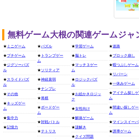
無料ゲーム大根の関連ゲームジャ
★
ミニゲーム
★
パズル
★
学習ゲーム
★
迷路
★
プチゲーム
★
トランプゲー
★
脳トレ
★
ブロック崩し
ム
★
ジグソーパズ
★
マッチ３ゲー
★
暇つぶしゲーム
ル
★
ソリティア
ム
★
リバーシ
★
スライドパズ
★
神経衰弱
★
ロジックパズ
★
一休みゲーム
ル
ル
★
ナンプレ
★
アイテム探しゲ
★
その他
★
お絵かきロジッ
★
将棋
ム
ク
★
キッズゲー
★
ボードゲー
★
間違い探しゲー
ム
★
女性向け
ム
ム
★
集中力
★
解体ゲーム
★
対戦バトル
★
マインスイーパ
★
記憶力
★
謎解き
★
テトリス
★
誘導ゲーム
★
クイズ問題