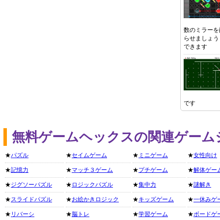
数のミラーを
らせましょう
できます
です
無料ゲームヘックスの関連ゲーム
★
パズル
★
セイムゲーム
★
ミニゲーム
★
女性向け
★
記憶力
★
マッチ３ゲーム
★
プチゲーム
★
解体ゲー
★
ジグソーパズル
★
ロジックパズル
★
集中力
★
謎解き
★
スライドパズル
★
お絵かきロジック
★
キッズゲーム
★
一休みゲ
★
リバーシ
★
脳トレ
★
学習ゲーム
★
ボードゲ