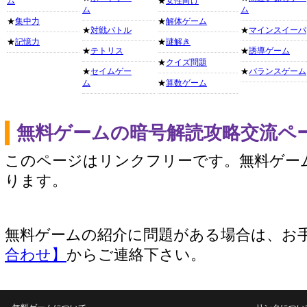
ム
★
女性向け
ム
ム
★
集中力
★
解体ゲーム
★
対戦バトル
★
マインスイーパ
★
記憶力
★
謎解き
★
テトリス
★
誘導ゲーム
★
クイズ問題
★
セイムゲー
★
バランスゲーム
ム
★
算数ゲーム
無料ゲームの暗号解読攻略交流ペ
このページはリンクフリーです。無料ゲー
ります。
無料ゲームの紹介に問題がある場合は、お
合わせ】
からご連絡下さい。