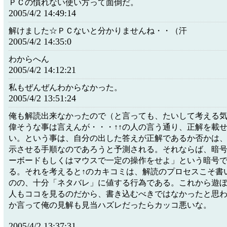
ＰＣの慣れない使い方って面倒だ。
2005/4/2 14:49:14
解けました☆ＰＣないと分かりませんね・・（汗
2005/4/2 14:35:0
わからへん
2005/4/2 14:12:21
私もぜんぜんわからなかった。
2005/4/2 13:51:24
俺も解読出来なかったので（と言っても、たいして考える
偉そうな事は言えんが・・・↑↑の人の言う通り、正解を載
い。という事は、自分の出した答えが正解であるか否かは
示させる手順なのであろうと予測される。それならば、暗
ーボードもしくはマウスで一定の操作をせよ」という暗号
る。それを考えると↑のカキコミは、解読のプロセスこそ書
のの、十分「ネタバレ」に値する行為である。これから遊
人もココを見るのだから、書き込むべきではなかったと思
か言って俺の見解も見当ハズレだったらカッコ悪いな。
2005/4/2 13:37:31