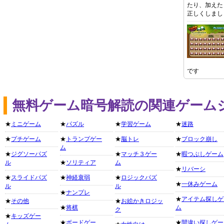
たり、加えた
正しくしまし
です
無料ゲーム暗号解読の関連ゲーム
★
ミニゲーム
★
パズル
★
学習ゲーム
★
迷路
★
プチゲーム
★
トランプゲー
★
脳トレ
★
ブロック崩し
ム
★
ジグソーパズ
★
マッチ３ゲー
★
暇つぶしゲーム
ル
★
ソリティア
ム
★
リバーシ
★
スライドパズ
★
神経衰弱
★
ロジックパズ
★
一休みゲーム
ル
ル
★
ナンプレ
★
アイテム探しゲ
★
その他
★
お絵かきロジッ
★
将棋
ム
ク
★
キッズゲー
★
ボードゲー
★
間違い探しゲー