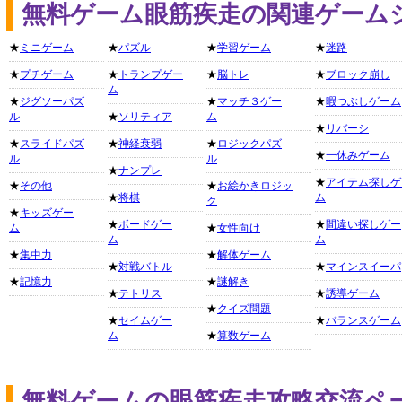
無料ゲーム眼筋疾走の関連ゲーム
★
ミニゲーム
★
パズル
★
学習ゲーム
★
迷路
★
プチゲーム
★
トランプゲー
★
脳トレ
★
ブロック崩し
ム
★
ジグソーパズ
★
マッチ３ゲー
★
暇つぶしゲーム
ル
★
ソリティア
ム
★
リバーシ
★
スライドパズ
★
神経衰弱
★
ロジックパズ
★
一休みゲーム
ル
ル
★
ナンプレ
★
アイテム探しゲ
★
その他
★
お絵かきロジッ
★
将棋
ム
ク
★
キッズゲー
★
ボードゲー
★
間違い探しゲー
ム
★
女性向け
ム
ム
★
集中力
★
解体ゲーム
★
対戦バトル
★
マインスイーパ
★
記憶力
★
謎解き
★
テトリス
★
誘導ゲーム
★
クイズ問題
★
セイムゲー
★
バランスゲーム
ム
★
算数ゲーム
無料ゲームの眼筋疾走攻略交流ペ