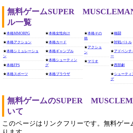
無料ゲームSUPER MUSCLE
ル一覧
★
本格MMORPG
★
本格女性向け
★
本格その
★
格闘
他
★
本格アクション
★
本格カード
★
対戦バトル
★
アクショ
★
本格シミュレーショ
★
本格ギャンブル
★
アドベンチ
ン
ン
ー
★
本格シューティン
★
マリオ
★
本格FPS
グ
★
西部劇
★
本格スポーツ
★
本格ブラウザ
★
シューティ
グ
無料ゲームのSUPER MUSCL
いて
このページはリンクフリーです。無料ゲー
ります。