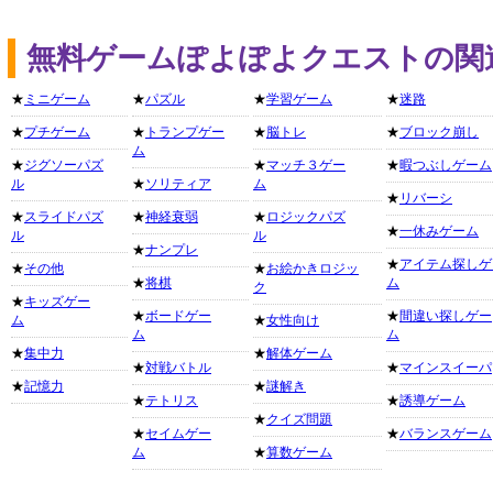
無料ゲームぽよぽよクエストの関
★
ミニゲーム
★
パズル
★
学習ゲーム
★
迷路
★
プチゲーム
★
トランプゲー
★
脳トレ
★
ブロック崩し
ム
★
ジグソーパズ
★
マッチ３ゲー
★
暇つぶしゲーム
ル
★
ソリティア
ム
★
リバーシ
★
スライドパズ
★
神経衰弱
★
ロジックパズ
★
一休みゲーム
ル
ル
★
ナンプレ
★
アイテム探しゲ
★
その他
★
お絵かきロジッ
★
将棋
ム
ク
★
キッズゲー
★
ボードゲー
★
間違い探しゲー
ム
★
女性向け
ム
ム
★
集中力
★
解体ゲーム
★
対戦バトル
★
マインスイーパ
★
記憶力
★
謎解き
★
テトリス
★
誘導ゲーム
★
クイズ問題
★
セイムゲー
★
バランスゲーム
ム
★
算数ゲーム