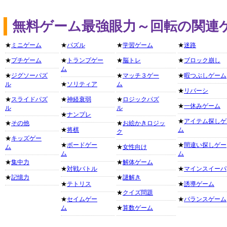
無料ゲーム最強眼力～回転の関連
★
ミニゲーム
★
パズル
★
学習ゲーム
★
迷路
★
プチゲーム
★
トランプゲー
★
脳トレ
★
ブロック崩し
ム
★
ジグソーパズ
★
マッチ３ゲー
★
暇つぶしゲーム
ル
★
ソリティア
ム
★
リバーシ
★
スライドパズ
★
神経衰弱
★
ロジックパズ
★
一休みゲーム
ル
ル
★
ナンプレ
★
アイテム探しゲ
★
その他
★
お絵かきロジッ
★
将棋
ム
ク
★
キッズゲー
★
ボードゲー
★
間違い探しゲー
ム
★
女性向け
ム
ム
★
集中力
★
解体ゲーム
★
対戦バトル
★
マインスイーパ
★
記憶力
★
謎解き
★
テトリス
★
誘導ゲーム
★
クイズ問題
★
セイムゲー
★
バランスゲーム
ム
★
算数ゲーム