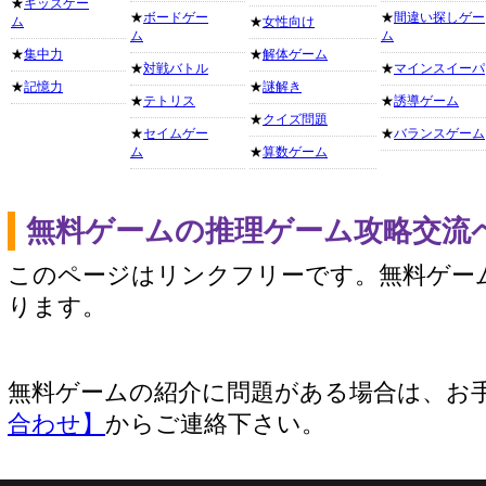
★
キッズゲー
★
ボードゲー
★
間違い探しゲー
ム
★
女性向け
ム
ム
★
集中力
★
解体ゲーム
★
対戦バトル
★
マインスイーパ
★
記憶力
★
謎解き
★
テトリス
★
誘導ゲーム
★
クイズ問題
★
セイムゲー
★
バランスゲーム
ム
★
算数ゲーム
無料ゲームの推理ゲーム攻略交流
このページはリンクフリーです。無料ゲー
ります。
無料ゲームの紹介に問題がある場合は、お
合わせ】
からご連絡下さい。