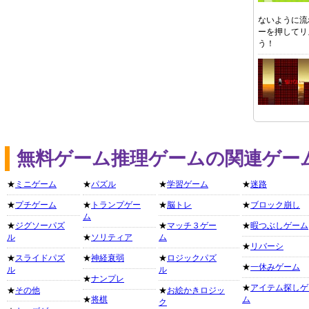
ないように流
ーを押してリ
う！
無料ゲーム推理ゲームの関連ゲー
★
ミニゲーム
★
パズル
★
学習ゲーム
★
迷路
★
プチゲーム
★
トランプゲー
★
脳トレ
★
ブロック崩し
ム
★
ジグソーパズ
★
マッチ３ゲー
★
暇つぶしゲーム
ル
★
ソリティア
ム
★
リバーシ
★
スライドパズ
★
神経衰弱
★
ロジックパズ
★
一休みゲーム
ル
ル
★
ナンプレ
★
アイテム探しゲ
★
その他
★
お絵かきロジッ
★
将棋
ム
ク