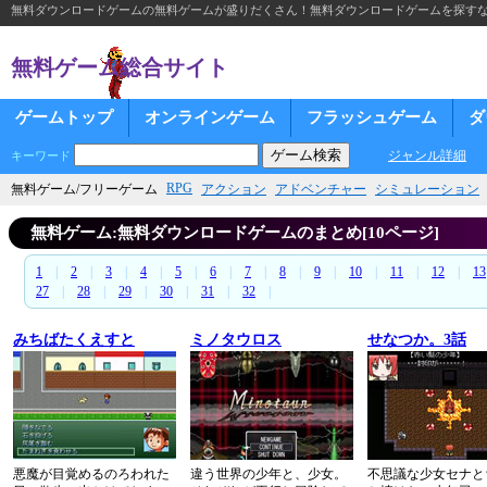
無料ダウンロードゲームの無料ゲームが盛りだくさん！無料ダウンロードゲームを探す
無料ゲーム総合サイト
ゲームトップ
オンラインゲーム
フラッシュゲーム
ダ
ジャンル詳細
キーワード
RPG
無料ゲーム/フリーゲーム
アクション
アドベンチャー
シミュレーション
無料ゲーム:無料ダウンロードゲームのまとめ[10ページ]
1
|
2
|
3
|
4
|
5
|
6
|
7
|
8
|
9
|
10
|
11
|
12
|
13
27
|
28
|
29
|
30
|
31
|
32
|
みちばたくえすと
ミノタウロス
せなつか。3話
悪魔が目覚めるのろわれた
違う世界の少年と、少女。
不思議な少女セナと