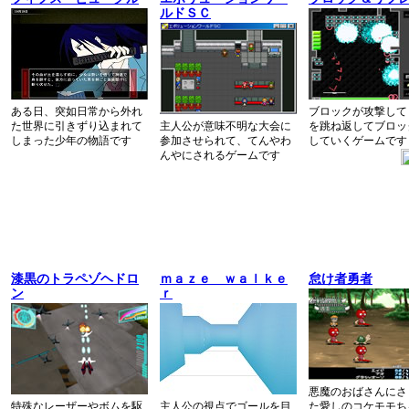
ルドＳＣ
ある日、突如日常から外れ
ブロックが攻撃して
た世界に引きずり込まれて
主人公が意味不明な大会に
を跳ね返してブロッ
しまった少年の物語です
参加させられて、てんやわ
していくゲームです
んやにされるゲームです
漆黒のトラペゾヘドロ
ｍａｚｅ ｗａｌｋｅ
怠け者勇者
ン
ｒ
悪魔のおばさんにさ
特殊なレーザーやボムを駆
主人公の視点でゴールを目
た愛しのコケモモち