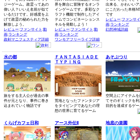
ジーゲーム。政霊ってあの
界を舞台に冒険するオンラ
出来る、かわいいア
偉い人？いいえ名前が似て
インゲームです。多彩なク
にこだわった本格MM
いるだけです。好感度を上
ラフト機能で制作したアイ
です
げて政霊の秘められた力を
テムでコンビネーションス
レビュー
:
ファンサ
解放しよう。
キルを発動しよう！
画
:
ランキング
レビュー
:
ファンサイト
:
動
レビュー
:
ファンサイト
:
動
幻想神域詳細
画
:
ランキング
画
:
ランキング
政剣マニフェスティア詳細
ワンモアフリーライフ詳細
水の都
ＦＡＮＴＡＳＩＡＤＥ
あそぶつり
ＴＹＰＩＮＧ
旅をする主人公が過去の事
空間上にアイテムを
件が元となり、事件に巻き
荒地となったファンタジア
てそのギミックを利
込まれていく物語です
をタイピングであなたの理
目的を達成するゲー
想の世界に育てるゲーム
くらげカフェ日和
アース外伝Ⅱ
地底の楽園