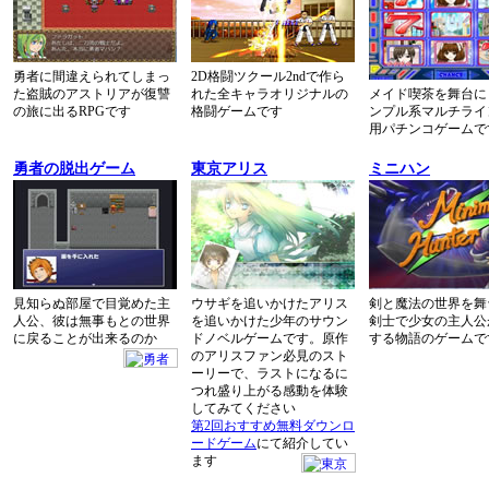
勇者に間違えられてしまっ
2D格闘ツクール2ndで作ら
た盗賊のアストリアが復讐
れた全キャラオリジナルの
メイド喫茶を舞台に
の旅に出るRPGです
格闘ゲームです
ンプル系マルチライ
用パチンコゲームで
勇者の脱出ゲーム
東京アリス
ミニハン
見知らぬ部屋で目覚めた主
ウサギを追いかけたアリス
剣と魔法の世界を舞
人公、彼は無事もとの世界
を追いかけた少年のサウン
剣士で少女の主人公
に戻ることが出来るのか
ドノベルゲームです。原作
する物語のゲームで
のアリスファン必見のスト
ーリーで、ラストになるに
つれ盛り上がる感動を体験
してみてください
第2回おすすめ無料ダウンロ
ードゲーム
にて紹介してい
ます