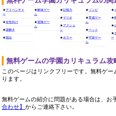
無料ゲーム学園カリキュラムの関
★
アドベンチャ
★
解体ゲー
★
記憶力
★
ゾンビ
★
ー
ム
★
マリオ
★
育成ゲー
★
★
女性向け
★
冒険ゲー
ム
★
アクショ
★
ム
★
謎解き
ン
★
ペット
★
★
脱出
★
ホラー
★
宇宙ゲー
ー
ム
無料ゲームの学園カリキュラム攻
このページはリンクフリーです。無料ゲー
ります。
無料ゲームの紹介に問題がある場合は、お
合わせ】
からご連絡下さい。